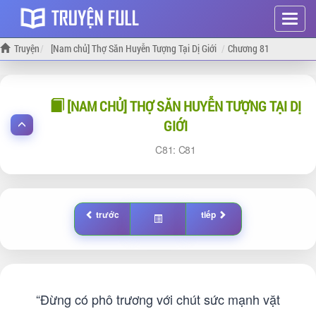
Hiện
menu
Truyện
[Nam chủ] Thợ Săn Huyễn Tượng Tại Dị Giới
Chương 81
[NAM CHỦ] THỢ SĂN HUYỄN TƯỢNG TẠI DỊ
GIỚI
81:
81
trước
tiếp
“Đừng có phô trương với chút sức mạnh vặt