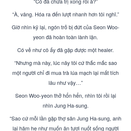
“Cô đã chữa trị xong rồi à?”
“À, vâng. Hóa ra đến lượt nhanh hơn tôi nghĩ.”
Giờ nhìn kỹ lại, ngón trỏ bị đứt của Seon Woo-
yeon đã hoàn toàn lành lặn.
Có vẻ như cô ấy đã gặp được một healer.
“Nhưng mà này, lúc nãy tôi cứ thắc mắc sao
một người chỉ đi mua trà lúa mạch lại mất tích
lâu như vậy…”
Seon Woo-yeon thở hổn hển, nhìn tôi rồi lại
nhìn Jung Ha-sung.
“Sao cứ mỗi lần gặp thợ săn Jung Ha-sung, anh
lại hăm he như muốn ăn tươi nuốt sống người