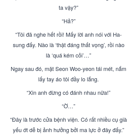
ta vậy?”
“Hả?”
“Tôi đã nghe hết rồi! Mấy lời anh nói với Ha-
sung đấy. Nào là ‘thật đáng thất vọng’, rồi nào
là ‘quá kém cỏi’…”
Ngay sau đó, mặt Seon Woo-yeon tái mét, nắm
lấy tay áo tôi đầy lo lắng.
“Xin anh đừng có đánh nhau nữa!”
“Ờ…”
“Đây là trước cửa bệnh viện. Có rất nhiều cụ già
yếu ớt dễ bị ảnh hưởng bởi ma lực ở đây đấy.”