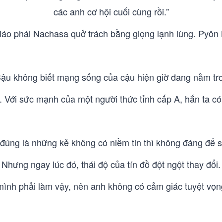
các anh cơ hội cuối cùng rồi.”
iáo phái Nachasa quở trách bằng giọng lạnh lùng. Pyŏn 
Cậu không biết mạng sống của cậu hiện giờ đang nằm tro
đồ. Với sức mạnh của một người thức tỉnh cấp A, hắn ta c
 đúng là những kẻ không có niềm tin thì không đáng để 
Nhưng ngay lúc đó, thái độ của tín đồ đột ngột thay đổi.
 mình phải làm vậy, nên anh không có cảm giác tuyệt vọn