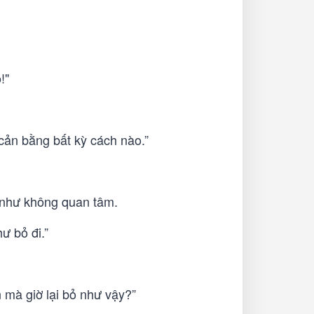
!"
cản bằng bất kỳ cách nào.”
 như không quan tâm.
ư bỏ đi.”
 mà giờ lại bỏ như vậy?”