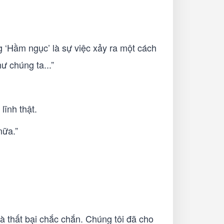
g ‘Hầm ngục’ là sự việc xảy ra một cách
ư chúng ta...”
lĩnh thật.
nữa.”
là thất bại chắc chắn. Chúng tôi đã cho