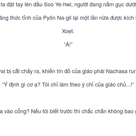
ta đặt tay lên đầu Soo Ye-hwi, người đang nằm gục dưới
ăng thức tỉnh của Pyŏn Na-gil lại một lần nữa được kích 
Xoẹt.
“Á!”
ai bị cắt chảy ra, khiến tín đồ của giáo phái Nachasa run
“Ý định gì cơ ạ? Tôi chỉ làm theo ý chỉ của giáo chủ...!”
 vào cổng? Nếu tôi biết trước thì chắc chắn không bao 