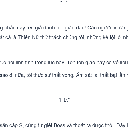
“...”
g phải mấy tên giả danh tôn giáo đâu! Các người tin rằn
ất cả là Thiên Nữ thử thách chúng tôi, những kẻ tội lỗi nh
tục nói linh tinh trong lúc này. Tên tôn giáo này có vẻ liều 
sao đi nữa, tôi thực sự thất vọng. Ám sát lại thất bại lần 
“Hừ.”
 săn cấp S, cũng tự giết Boss và thoát ra được thôi. Đây 