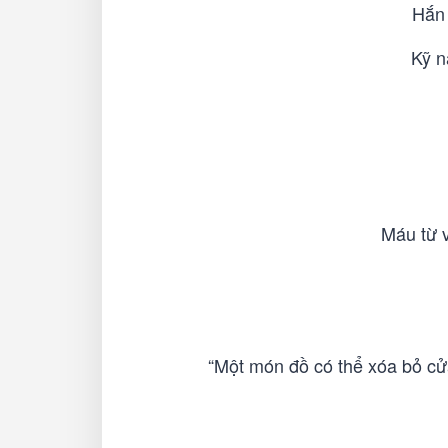
Hắn 
Kỹ n
Máu từ v
“Một món đồ có thể xóa bỏ cửa