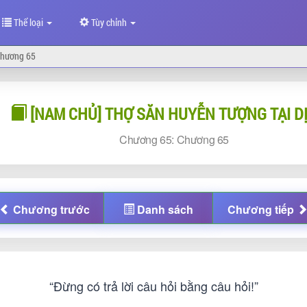
Thể loại
Tùy chỉnh
hương 65
[NAM CHỦ] THỢ SĂN HUYỄN TƯỢNG TẠI DỊ
Chương
65:
Chương
65
Chương
trước
Danh sách
Chương
tiếp
“Đừng có trả lời câu hỏi bằng câu hỏi!”