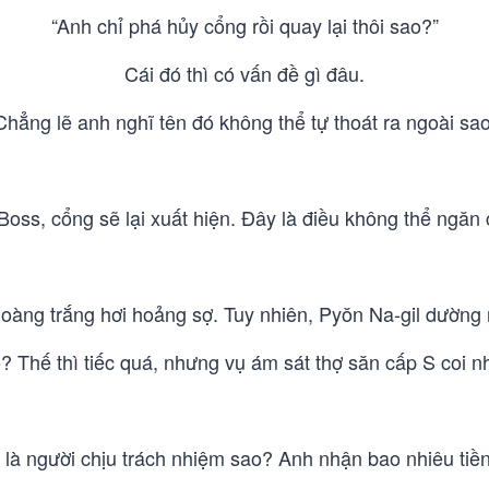
“Anh chỉ phá hủy cổng rồi quay lại thôi sao?”
Cái đó thì có vấn đề gì đâu.
Chẳng lẽ anh nghĩ tên đó không thể tự thoát ra ngoài sao
Boss, cổng sẽ lại xuất hiện. Đây là điều không thể ngăn 
hoàng trắng hơi hoảng sợ. Tuy nhiên, Pyŏn Na-gil dường
? Thế thì tiếc quá, nhưng vụ ám sát thợ săn cấp S coi nh
 là người chịu trách nhiệm sao? Anh nhận bao nhiêu tiền