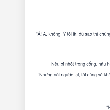
“Á! À, không. Ý tôi là, dù sao thì ch
Nếu bị nhốt trong cổng, hầu h
“Nhưng nói ngược lại, tôi cũng sẽ khô
“