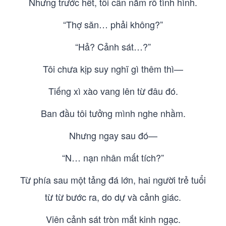
Nhưng trước hết, tôi cần nắm rõ tình hình.
“Thợ săn… phải không?”
“Hả? Cảnh sát…?”
Tôi chưa kịp suy nghĩ gì thêm thì—
Tiếng xì xào vang lên từ đâu đó.
Ban đầu tôi tưởng mình nghe nhầm.
Nhưng ngay sau đó—
“N… nạn nhân mất tích?”
Từ phía sau một tảng đá lớn, hai người trẻ tuổi
từ từ bước ra, do dự và cảnh giác.
Viên cảnh sát tròn mắt kinh ngạc.