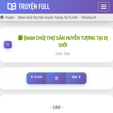
Hiện
menu
Truyện
[Nam chủ] Thợ Săn Huyễn Tượng Tại Dị Giới
Chương 42
[NAM CHỦ] THỢ SĂN HUYỄN TƯỢNG TẠI DỊ
GIỚI
42:
42
trước
tiếp
- ÙM! -