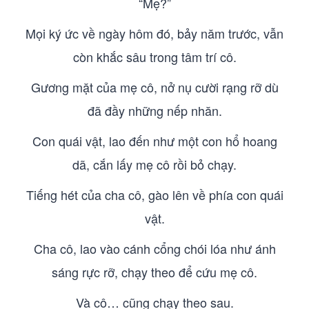
“Mẹ?”
Mọi ký ức về ngày hôm đó, bảy năm trước, vẫn
còn khắc sâu trong tâm trí cô.
Gương mặt của mẹ cô, nở nụ cười rạng rỡ dù
đã đầy những nếp nhăn.
Con quái vật, lao đến như một con hổ hoang
dã, cắn lấy mẹ cô rồi bỏ chạy.
Tiếng hét của cha cô, gào lên về phía con quái
vật.
Cha cô, lao vào cánh cổng chói lóa như ánh
sáng rực rỡ, chạy theo để cứu mẹ cô.
Và cô… cũng chạy theo sau.