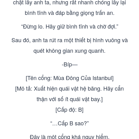
chặt lấy anh ta, nhưng rất nhanh chóng lấy lại
bình tĩnh và đáp bằng giọng trấn an.
“Đừng lo. Hãy giữ bình tĩnh và chờ đợi.”
Sau đó, anh ta rút ra một thiết bị hình vuông và
quét không gian xung quanh.
-Bíp—
[Tên cổng: Mùa Đông Của Istanbul]
[Mô tả: Xuất hiện quái vật hệ băng. Hãy cẩn
thận với số ít quái vật bay.]
[Cấp độ: B]
“…Cấp B sao?”
Đây là một cổng khá nguy hiểm.