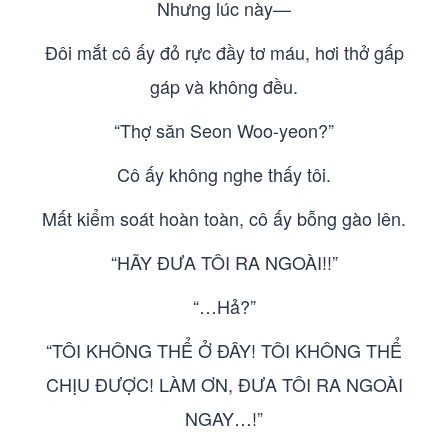
Nhưng lúc này—
Đôi mắt cô ấy đỏ rực đầy tơ máu, hơi thở gấp
gáp và không đều.
“Thợ săn Seon Woo-yeon?”
Cô ấy không nghe thấy tôi.
Mất kiểm soát hoàn toàn, cô ấy bỗng gào lên.
“HÃY ĐƯA TÔI RA NGOÀI!!”
“…Hả?”
“TÔI KHÔNG THỂ Ở ĐÂY! TÔI KHÔNG THỂ
CHỊU ĐƯỢC! LÀM ƠN, ĐƯA TÔI RA NGOÀI
NGAY…!”