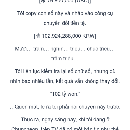
[💲 76,800,000 (USD)]
Tôi copy con số này và nhập vào công cụ
chuyển đổi tiền tệ.
[💰 102,924,288,000 KRW]
Mười… trăm… nghìn… triệu… chục triệu…
trăm triệu…
Tôi liên tục kiểm tra lại số chữ số, nhưng dù
nhìn bao nhiêu lần, kết quả vẫn không thay đổi.
“102 tỷ won.”
…Quên mất, lẽ ra tôi phải nói chuyện này trước.
Thực ra, ngay sáng nay, khi tôi đang ở
Chuncheon, trên TV đã có một bản tin như thế