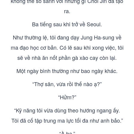
không thể so sánh với những gì Choi Jin đã tạo
ra.
Ba tiếng sau khi trở về Seoul.
Như thường lệ, tôi đang dạy Jung Ha-sung về
ma đạo học cơ bản. Có lẽ sau khi xong việc, tôi
sẽ về nhà ăn nốt phần gà xào cay còn lại.
Một ngày bình thường như bao ngày khác.
“Thợ săn, vừa rồi thế nào ạ?”
“Hửm?”
“Kỹ năng tôi vừa dùng theo hướng ngang ấy.
Tôi đã cố tập trung ma lực tối đa như anh bảo.”
“À ha.”