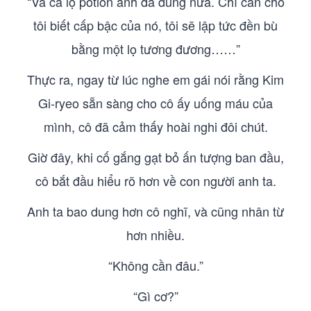
“Và cả lọ potion anh đã dùng nữa. Chỉ cần cho
tôi biết cấp bậc của nó, tôi sẽ lập tức đền bù
bằng một lọ tương đương……”
Thực ra, ngay từ lúc nghe em gái nói rằng Kim
Gi-ryeo sẵn sàng cho cô ấy uống máu của
mình, cô đã cảm thấy hoài nghi đôi chút.
Giờ đây, khi cố gắng gạt bỏ ấn tượng ban đầu,
cô bắt đầu hiểu rõ hơn về con người anh ta.
Anh ta bao dung hơn cô nghĩ, và cũng nhân từ
hơn nhiều.
“Không cần đâu.”
“Gì cơ?”