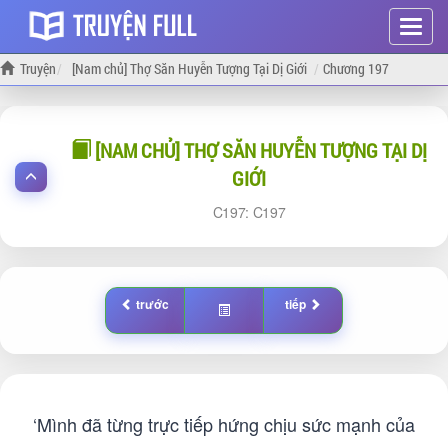
Hiện
menu
Truyện
[Nam chủ] Thợ Săn Huyễn Tượng Tại Dị Giới
Chương 197
[NAM CHỦ] THỢ SĂN HUYỄN TƯỢNG TẠI DỊ
GIỚI
197:
197
trước
tiếp
‘Mình đã từng trực tiếp hứng chịu sức mạnh của