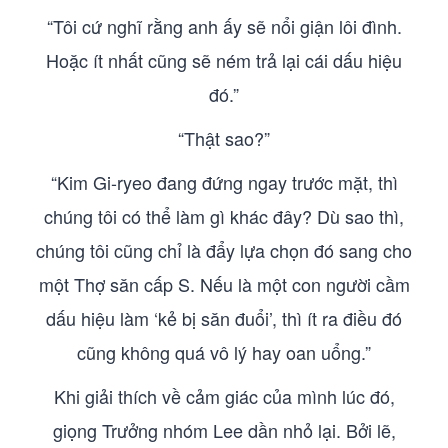
“Tôi cứ nghĩ rằng anh ấy sẽ nổi giận lôi đình.
Hoặc ít nhất cũng sẽ ném trả lại cái dấu hiệu
đó.”
“Thật sao?”
“Kim Gi-ryeo đang đứng ngay trước mặt, thì
chúng tôi có thể làm gì khác đây? Dù sao thì,
chúng tôi cũng chỉ là đẩy lựa chọn đó sang cho
một Thợ săn cấp S. Nếu là một con người cầm
dấu hiệu làm ‘kẻ bị săn đuổi’, thì ít ra điều đó
cũng không quá vô lý hay oan uổng.”
Khi giải thích về cảm giác của mình lúc đó,
giọng Trưởng nhóm Lee dần nhỏ lại. Bởi lẽ,