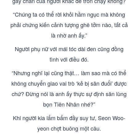
gãy chân của người khác để trốn chạy không?
“Chúng ta có thể rời khỏi hầm ngục mà không
phải chứng kiến cảnh tượng ghê tởm nào, tất cả
là nhờ anh ấy.”
Người phụ nữ với mái tóc dài đen cũng đồng
tình với điều đó.
“Nhưng nghĩ lại cũng thật… làm sao mà có thể
không chuyển giao vai trò ‘kẻ bị săn đuổi’ được
chứ? Đừng nói là anh ấy thực sự định săn lùng
bọn Tiên Nhân nhé?”
Khi người kia lẩm bẩm đầy suy tư, Seon Woo-
yeon chợt buông một câu.