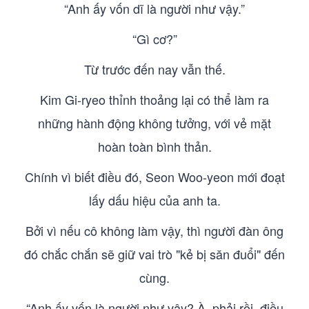
“Anh ấy vốn dĩ là người như vậy.”
“Gì cơ?”
Từ trước đến nay vẫn thế.
Kim Gi-ryeo thỉnh thoảng lại có thể làm ra
những hành động không tưởng, với vẻ mặt
hoàn toàn bình thản.
Chính vì biết điều đó, Seon Woo-yeon mới đoạt
lấy dấu hiệu của anh ta.
Bởi vì nếu cô không làm vậy, thì người đàn ông
đó chắc chắn sẽ giữ vai trò "kẻ bị săn đuổi" đến
cùng.
“Anh ấy vốn là người như vậy? À, phải rồi, điều