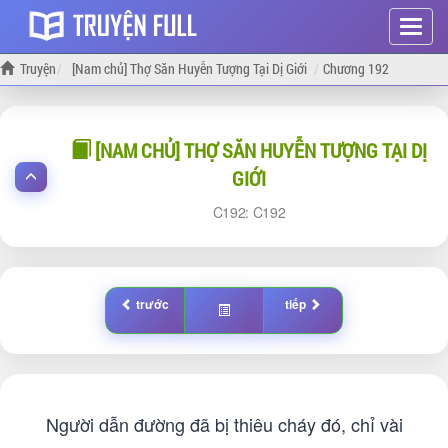
Hiện
menu
Truyện
[Nam chủ] Thợ Săn Huyễn Tượng Tại Dị Giới
Chương 192
[NAM CHỦ] THỢ SĂN HUYỄN TƯỢNG TẠI DỊ
GIỚI
192:
192
trước
tiếp
Người dẫn đường đã bị thiêu cháy đó, chỉ vài