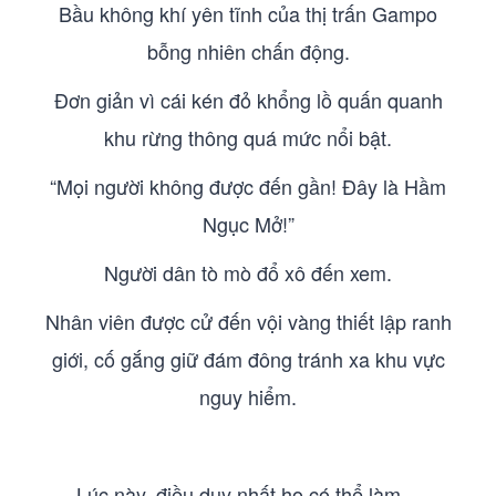
Bầu không khí yên tĩnh của thị trấn Gampo
bỗng nhiên chấn động.
Đơn giản vì cái kén đỏ khổng lồ quấn quanh
khu rừng thông quá mức nổi bật.
“Mọi người không được đến gần! Đây là Hầm
Ngục Mở!”
Người dân tò mò đổ xô đến xem.
Nhân viên được cử đến vội vàng thiết lập ranh
giới, cố gắng giữ đám đông tránh xa khu vực
nguy hiểm.
Lúc này, điều duy nhất họ có thể làm—