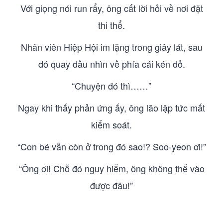
Với giọng nói run rẩy, ông cất lời hỏi về nơi đặt
thi thể.
Nhân viên Hiệp Hội im lặng trong giây lát, sau
đó quay đầu nhìn về phía cái kén đỏ.
“Chuyện đó thì……”
Ngay khi thấy phản ứng ấy, ông lão lập tức mất
kiểm soát.
“Con bé vẫn còn ở trong đó sao!? Soo-yeon ơi!”
“Ông ơi! Chỗ đó nguy hiểm, ông không thể vào
được đâu!”