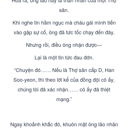
Hóa ra, ông lão này là thân nhân của một Thợ
săn.
Khi nghe tin hầm ngục mà cháu gái mình tiến
vào gặp sự cố, ông đã tức tốc chạy đến đây.
Nhưng rồi, điều ông nhận được—
Lại là một tin tức đau đớn.
“Chuyện đó…… Nếu là Thợ săn cấp D, Han
Soo-yeon, thì theo lời kể của đồng đội cô ấy,
chúng tôi đã xác nhận…… cô ấy đã thiệt
mạng.”
Ngay khoảnh khắc đó, khuôn mặt ông lão nhăn