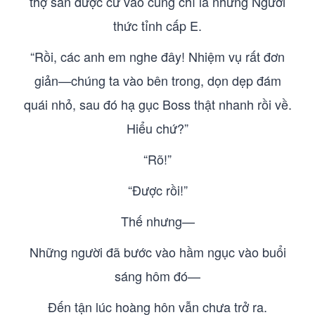
thợ săn được cử vào cũng chỉ là những Người
thức tỉnh cấp E.
“Rồi, các anh em nghe đây! Nhiệm vụ rất đơn
giản—chúng ta vào bên trong, dọn dẹp đám
quái nhỏ, sau đó hạ gục Boss thật nhanh rồi về.
Hiểu chứ?”
“Rõ!”
“Được rồi!”
Thế nhưng—
Những người đã bước vào hầm ngục vào buổi
sáng hôm đó—
Đến tận lúc hoàng hôn vẫn chưa trở ra.