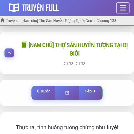
Hiện
menu
Truyện
[Nam chủ] Thợ Săn Huyễn Tượng Tại Dị Giới
Chương 133
[NAM CHỦ] THỢ SĂN HUYỄN TƯỢNG TẠI DỊ
GIỚI
133:
133
trước
tiếp
Thực ra, tình huống tưởng chừng như tuyệt