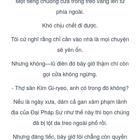
Một tiếng chuông cửa trong trẻo vang lên từ
phía ngoài.
Khó chịu chết đi được.
Tôi cứ nghĩ rằng chỉ cần vào nhà là mọi chuyện
sẽ yên ổn.
Nhưng không—lũ điên đó bây giờ thậm chí còn
gọi cửa không ngừng.
- Thợ săn Kim Gi-ryeo, anh có trong đó không?
Nếu là ngày xưa, dám cả gan xâm phạm lãnh
địa của Đại Pháp Sư như thế này thì bọn chúng
đã bị lột da treo ngoài phố rồi.
Nhưng đáng tiếc, bây giờ tôi chẳng còn quyền