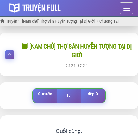
Hiện
menu
Truyện
[Nam chủ] Thợ Săn Huyễn Tượng Tại Dị Giới
Chương 121
[NAM CHỦ] THỢ SĂN HUYỄN TƯỢNG TẠI DỊ
GIỚI
121:
121
trước
tiếp
Cuối cùng.