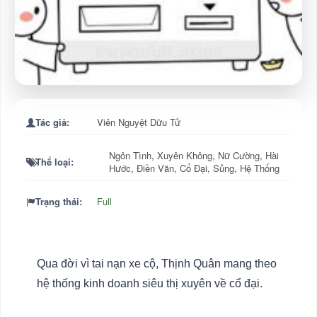
Tác giả:
Viên Nguyệt Dữu Tử
Ngôn Tình
,
Xuyên Không
,
Nữ Cường
,
Hài
Thể loại:
Hước
,
Điền Văn
,
Cổ Đại
,
Sủng
,
Hệ Thống
Trạng thái:
Full
Qua đời vì tai nạn xe cộ, Thịnh Quân mang theo
hệ thống kinh doanh siêu thị xuyên về cổ đại.