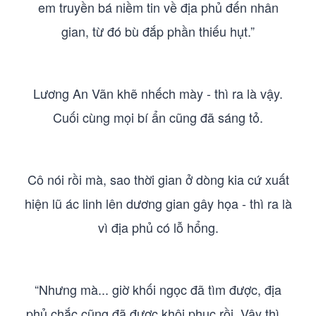
em truyền bá niềm tin về địa phủ đến nhân
gian, từ đó bù đắp phần thiếu hụt.”
Lương An Vãn khẽ nhếch mày - thì ra là vậy.
Cuối cùng mọi bí ẩn cũng đã sáng tỏ.
Cô nói rồi mà, sao thời gian ở dòng kia cứ xuất
hiện lũ ác linh lên dương gian gây họa - thì ra là
vì địa phủ có lỗ hổng.
“Nhưng mà... giờ khối ngọc đã tìm được, địa
phủ chắc cũng đã được khôi phục rồi. Vậy thì...