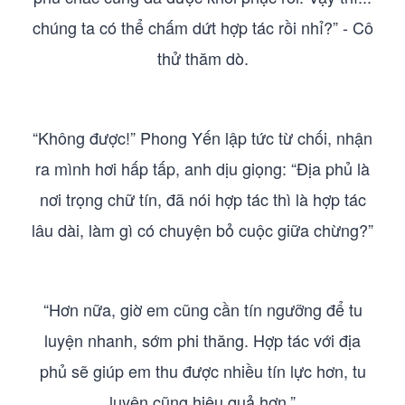
chúng ta có thể chấm dứt hợp tác rồi nhỉ?” - Cô
thử thăm dò.
“Không được!” Phong Yến lập tức từ chối, nhận
ra mình hơi hấp tấp, anh dịu giọng: “Địa phủ là
nơi trọng chữ tín, đã nói hợp tác thì là hợp tác
lâu dài, làm gì có chuyện bỏ cuộc giữa chừng?”
“Hơn nữa, giờ em cũng cần tín ngưỡng để tu
luyện nhanh, sớm phi thăng. Hợp tác với địa
phủ sẽ giúp em thu được nhiều tín lực hơn, tu
luyện cũng hiệu quả hơn.”