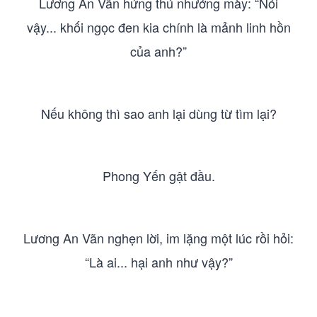
Lương An Vãn hứng thú nhướng mày: “Nói
vậy... khối ngọc đen kia chính là mảnh linh hồn
của anh?”
Nếu không thì sao anh lại dùng từ tìm lại?
Phong Yến gật đầu.
Lương An Vãn nghẹn lời, im lặng một lúc rồi hỏi:
“Là ai... hại anh như vậy?”