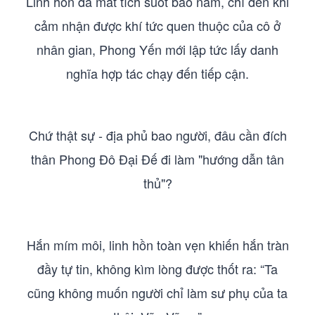
Linh hồn đã mất tích suốt bao năm, chỉ đến khi
cảm nhận được khí tức quen thuộc của cô ở
nhân gian, Phong Yến mới lập tức lấy danh
nghĩa hợp tác chạy đến tiếp cận.
Chứ thật sự - địa phủ bao người, đâu cần đích
thân Phong Đô Đại Đế đi làm "hướng dẫn tân
thủ"?
Hắn mím môi, linh hồn toàn vẹn khiến hắn tràn
đầy tự tin, không kìm lòng được thốt ra: “Ta
cũng không muốn người chỉ làm sư phụ của ta