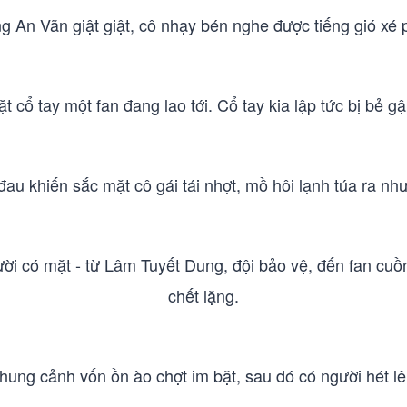
g An Vãn giật giật, cô nhạy bén nghe được tiếng gió xé 
t cổ tay một fan đang lao tới. Cổ tay kia lập tức bị bẻ 
au khiến sắc mặt cô gái tái nhợt, mồ hôi lạnh túa ra nh
ười có mặt - từ Lâm Tuyết Dung, đội bảo vệ, đến fan cu
chết lặng.
hung cảnh vốn ồn ào chợt im bặt, sau đó có người hét lê