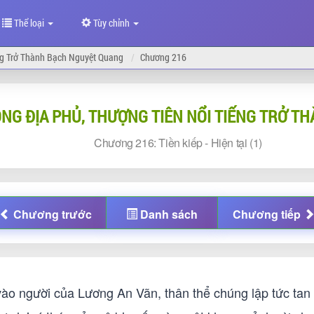
Thể loại
Tùy chỉnh
ng Trở Thành Bạch Nguyệt Quang
Chương 216
NG ĐỊA PHỦ, THƯỢNG TIÊN NỔI TIẾNG TRỞ T
Chương
216: Tiền kiếp - Hiện tại (1)
Chương
trước
Danh sách
Chương
tiếp
o vào người của Lương An Vãn, thân thể chúng lập tức tan