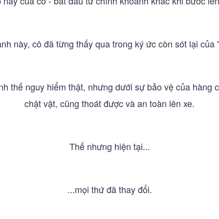
p này của cô - bắt đầu từ chính khoảnh khắc khi bước lên
h này, cô đã từng thấy qua trong ký ức còn sót lại của
tình thế nguy hiểm thật, nhưng dưới sự bảo vệ của hàng
chật vật, cũng thoát được và an toàn lên xe.
Thế nhưng hiện tại...
...mọi thứ đã thay đổi.