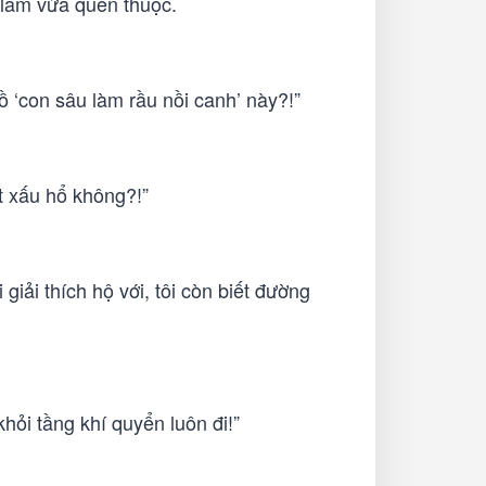
 lẫm vừa quen thuộc.
đồ ‘con sâu làm rầu nồi canh’ này?!”
t xấu hổ không?!”
giải thích hộ với, tôi còn biết đường
khỏi tầng khí quyển luôn đi!”