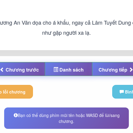
 Lương An Vãn dọa cho á khẩu, ngay cả Lâm Tuyết Dung
như gặp người xa lạ.
Chương
trước
Danh sách
Chương
tiếp
 lỗi chương
Bìn
Bạn có thể dùng phím mũi tên hoặc WASD để lùi/sang
chương.