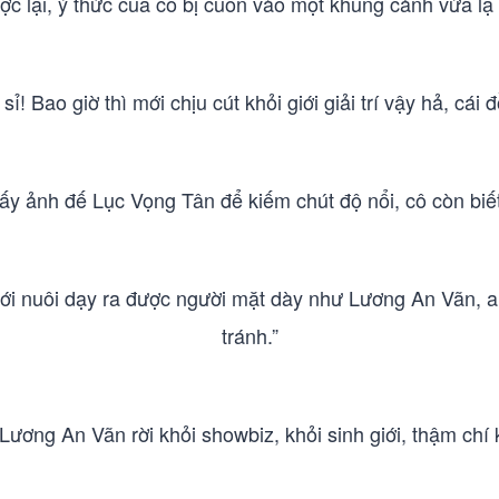
ợc lại, ý thức của cô bị cuốn vào một khung cảnh vừa lạ
ỉ! Bao giờ thì mới chịu cút khỏi giới giải trí vậy hả, cái 
ấy ảnh đế Lục Vọng Tân để kiếm chút độ nổi, cô còn biế
mới nuôi dạy ra được người mặt dày như Lương An Vãn, ai 
tránh.”
Lương An Vãn rời khỏi showbiz, khỏi sinh giới, thậm chí 