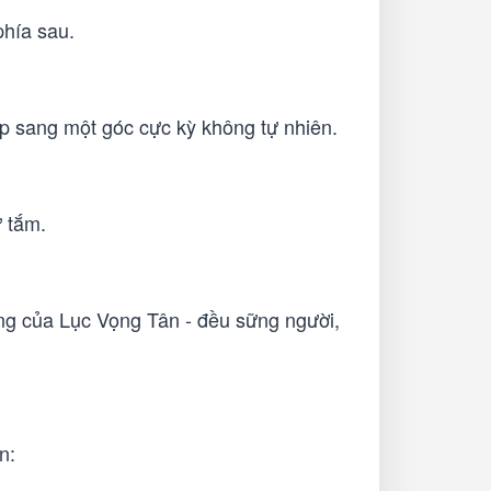
phía sau.
gập sang một góc cực kỳ không tự nhiên.
ư tắm.
ồng của Lục Vọng Tân - đều sững người,
n: