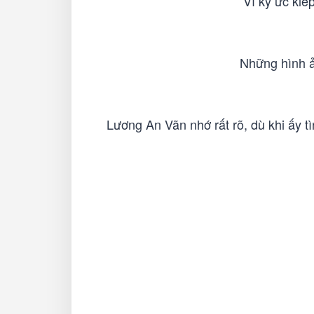
Vì ký ức kiế
Những hình ản
Lương An Vãn nhớ rất rõ, dù khi ấy 