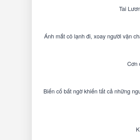
Tai Lươn
Ánh mắt cô lạnh đi, xoay người vặn chặ
Cơn đ
Biến cố bất ngờ khiến tất cả những ng
K