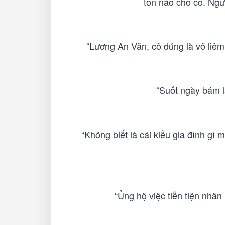
tổn nào cho cô. Ngư
“Lương An Vãn, cô đúng là vô liêm s
“Suốt ngày bám l
“Không biết là cái kiểu gia đình gì 
“Ủng hộ việc tiễn tiện nhân 