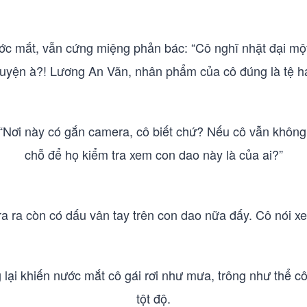
nước mắt, vẫn cứng miệng phản bác: “Cô nghĩ nhặt đại một
uyện à?! Lương An Vãn, nhân phẩm của cô đúng là tệ hạ
Nơi này có gắn camera, cô biết chứ? Nếu cô vẫn không
chỗ để họ kiểm tra xem con dao này là của ai?”
a ra còn có dấu vân tay trên con dao nữa đấy. Cô nói xe
 lại khiến nước mắt cô gái rơi như mưa, trông như thể c
tột độ.