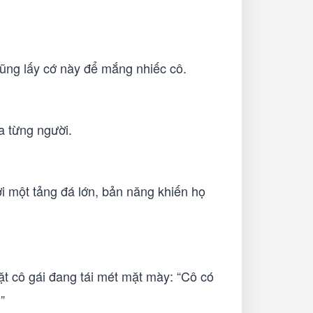
cũng lấy cớ này để mắng nhiếc cô.
a từng người.
i một tảng đá lớn, bản năng khiến họ
mặt cô gái đang tái mét mặt mày: “Cô có
”