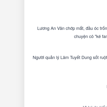
Lương An Vãn chớp mắt, đầu óc trống
chuyện cô "ké fa
Người quản lý Lâm Tuyết Dung sốt ruộ