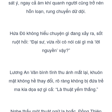
sát ý, ngay cả âm khí quanh người cũng trở nên
hỗn loạn, rung chuyển dữ dội.
Hứa Đô không hiểu chuyện gì đang xảy ra, sốt
ruột hỏi: “Đại sư, vừa rồi cô nói cái gì mà ‘lời
nguyền’ vậy?”
Lương An Vãn bình tĩnh thu ánh mắt lại, khuôn
mặt không hề thay đổi, rõ ràng không bị đứa trẻ
ma kia dọa sợ gì cả: “Là thuật yếm thắng.”
Nghe thấy một thuật ngữ lạ hoắc, Đồng Thiên