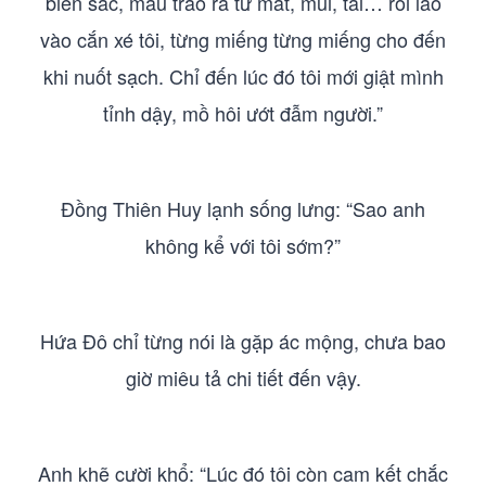
biến sắc, máu trào ra từ mắt, mũi, tai… rồi lao
vào cắn xé tôi, từng miếng từng miếng cho đến
khi nuốt sạch. Chỉ đến lúc đó tôi mới giật mình
tỉnh dậy, mồ hôi ướt đẫm người.”
Đồng Thiên Huy lạnh sống lưng: “Sao anh
không kể với tôi sớm?”
Hứa Đô chỉ từng nói là gặp ác mộng, chưa bao
giờ miêu tả chi tiết đến vậy.
Anh khẽ cười khổ: “Lúc đó tôi còn cam kết chắc