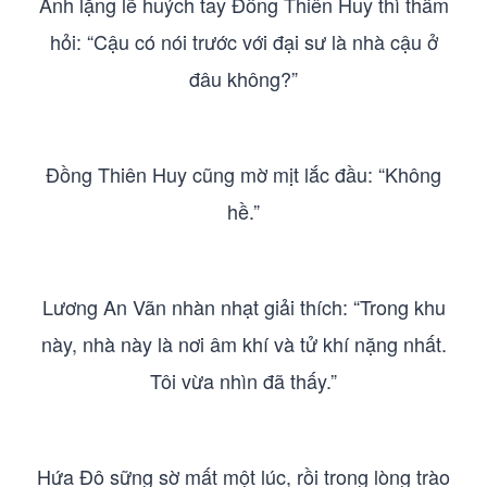
Anh lặng lẽ huých tay Đồng Thiên Huy thì thầm
hỏi: “Cậu có nói trước với đại sư là nhà cậu ở
đâu không?”
Đồng Thiên Huy cũng mờ mịt lắc đầu: “Không
hề.”
Lương An Vãn nhàn nhạt giải thích: “Trong khu
này, nhà này là nơi âm khí và tử khí nặng nhất.
Tôi vừa nhìn đã thấy.”
Hứa Đô sững sờ mất một lúc, rồi trong lòng trào