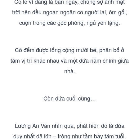
Có lẽ vì đang là ban ngày, chúng sợ ánh mặt
trời nên đều ngoan ngoãn co người lại, ôm gối,
cuộn trong các góc phòng, ngủ yên lặng.
Cô đếm được tổng cộng mười bé, phân bố ở
tám vị trí khác nhau và một đứa nằm chính giữa
nhà.
Còn đứa cuối cùng…
Lương An Vãn nhìn qua, phát hiện đó là đứa
duy nhất đã lớn – trông như tầm bảy tám tuổi.