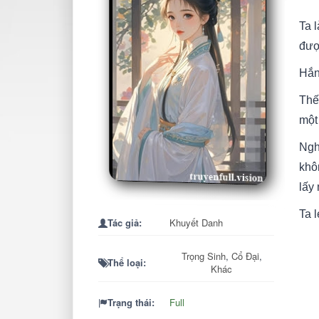
Ta 
đượ
Hắn
Thế
một
Ngh
khô
lấy
Ta 
Tác giả:
Khuyết Danh
Đêm 
Trọng Sinh
,
Cổ Đại
,
c.h.
Thể loại:
Khác
Ta c
Trạng thái:
Full
luôn