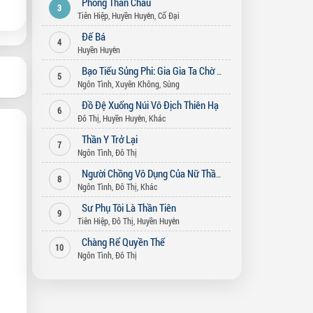
Phong Thần Châu
3
Tiên Hiệp
,
Huyền Huyễn
,
Cổ Đại
Đế Bá
4
Huyền Huyễn
Bạo Tiếu Sủng Phi: Gia Gia Ta Chờ Ngươi Bỏ Vợ (Song Thế Sủng Phi)
5
Ngôn Tình
,
Xuyên Không
,
Sủng
Đồ Đệ Xuống Núi Vô Địch Thiên Hạ
6
Đô Thị
,
Huyền Huyễn
,
Khác
Thần Y Trở Lại
7
Ngôn Tình
,
Đô Thị
Người Chồng Vô Dụng Của Nữ Thần
8
Ngôn Tình
,
Đô Thị
,
Khác
Sư Phụ Tôi Là Thần Tiên
9
Tiên Hiệp
,
Đô Thị
,
Huyền Huyễn
Chàng Rể Quyền Thế
10
Ngôn Tình
,
Đô Thị