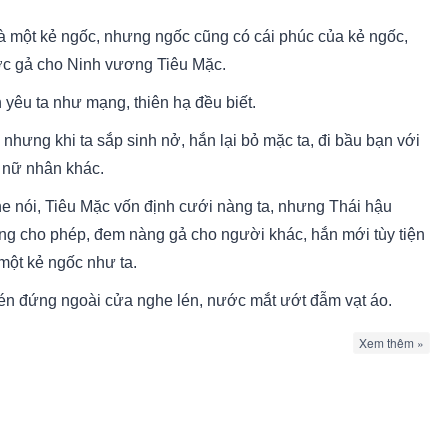
là một kẻ ngốc, nhưng ngốc cũng có cái phúc của kẻ ngốc,
c gả cho Ninh vương Tiêu Mặc.
 yêu ta như mạng, thiên hạ đều biết.
 nhưng khi ta sắp sinh nở, hắn lại bỏ mặc ta, đi bầu bạn với
 nữ nhân khác.
e nói, Tiêu Mặc vốn định cưới nàng ta, nhưng Thái hậu
ng cho phép, đem nàng gả cho người khác, hắn mới tùy tiện
 một kẻ ngốc như ta.
lén đứng ngoài cửa nghe lén, nước mắt ướt đẫm vạt áo.
đó, ta để lại tờ giấy hòa ly, trên đường trở về nhà mẹ đẻ, ta
Xem thêm »
ế.t vì băng huyết.
.h.ế.t rồi, tự nhiên cũng không biết, Tiêu Mặc – kẻ trước nay
 cao ngạo vô tình – sau khi nhìn thấy tờ giấy hòa ly của ta,