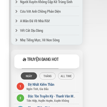
Người Xuyên Không Gặp Kẻ Trùng Sinh
Cứu Vớt Anh Chồng Phản Diện
A Mãn Đã Về Nhà Rồi!
Vết Cắt Dịu Dàng
Nhẹ Tiếng Mực, Vẽ Non Sông
TRUYỆN ĐANG HOT
NGÀY
THÁNG
ALL TIME
Đệ Nhất Kiếm Thần
1
Ngôn Tình
,
Gia Đấu
Độc Tôn Truyền Kỳ - Thanh Vân Môn
2
Tiên Hiệp
,
Huyền Huyễn
,
Xuyên Không