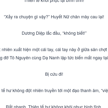
Thiên tế khôi phục lại bình tĩnh!
“Xảy ra chuyện gì vậy?” Huyết Nữ chân mày cau lại!
Dương Diệp lắc đầu, “không biết!”
 nhiên xuất hiện một cái tay, cái tay này ở giữa sân chợt 
g đỡ Tô Nguyên cùng Dạ Nanh lập tức biến mất ngay tại
Bị cứu đi!
n tế hư không đột nhiên truyền tới một đạo thanh âm, “vi
Rất nhanh, Thiên tế hư không khôi phục bình tĩnh.