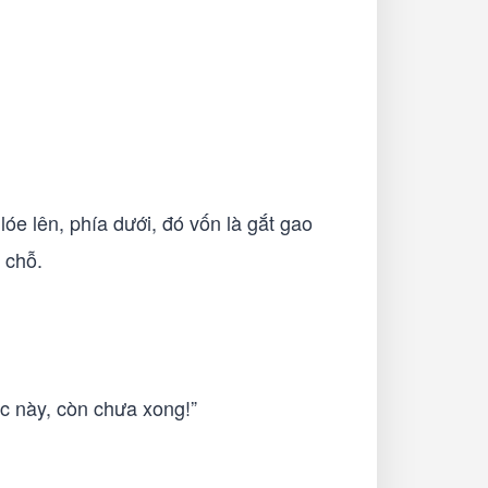
lóe lên, phía dưới, đó vốn là gắt gao
 chỗ.
ệc này, còn chưa xong!”