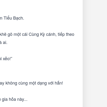
m Tiểu Bạch.
hẽ gõ một cái Cùng Kỳ cánh, tiếp theo
 ai.
i xẻo!”
hay không cùng một dạng với hắn!
 gia hỏa này...