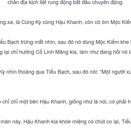
chấn địa kịch liệt rung động bắt đầu chuyển động.
ng xa, là Cùng Kỳ cùng Hậu Khanh, còn có ôm Mộc Kiế
iểu Bạch trừng mắt nhìn, sau đó nó dùng Mộc Kiếm khe k
g lại chỉ hướng Cổ Linh Mãng kia, làm như đang hỏi nó là
ỳ nhìn thoáng qua Tiểu Bạch, sau đó nói: “Một người xu
ó chỉ chỉ một bên Hậu Khanh, giống như là nói, có phải 
màn này, Hậu Khanh kia khóe miệng có chút co lại, Tiểu