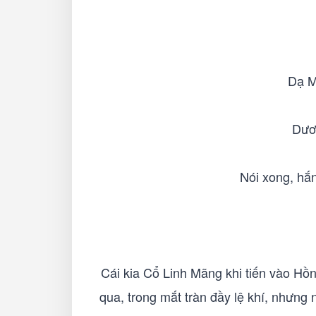
Dạ M
Dươn
Nói xong, hắ
Cái kia Cổ Linh Mãng khi tiến vào Hồ
qua, trong mắt tràn đầy lệ khí, nhưng 