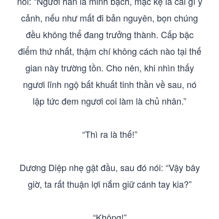
nói: “Ngươi hẳn là minh bạch, mặc kệ là cái gì ý
cảnh, nếu như mất đi bản nguyên, bọn chúng
đều không thể đang trưởng thành. Cấp bậc
điểm thứ nhất, thậm chí không cách nào tại thế
gian này trường tồn. Cho nên, khi nhìn thấy
ngươi lĩnh ngộ bất khuất tinh thần về sau, nó
lập tức đem ngươi coi làm là chủ nhân.”
“Thì ra là thế!”
Dương Diệp nhẹ gật đầu, sau đó nói: “Vậy bây
giờ, ta rất thuận lợi nắm giữ cánh tay kia?”
“Không!”