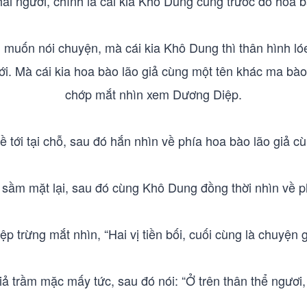
ai người, chính là cái kia Khô Dung cùng trước đó hoa b
 muốn nói chuyện, mà cái kia Khô Dung thì thân hình ló
i. Mà cái kia hoa bào lão giả cùng một tên khác ma bào l
chớp mắt nhìn xem Dương Diệp.
 tới tại chỗ, sau đó hắn nhìn về phía hoa bào lão giả c
 sầm mặt lại, sau đó cùng Khô Dung đồng thời nhìn về 
p trừng mắt nhìn, “Hai vị tiền bối, cuối cùng là chuyện g
iả trầm mặc mấy tức, sau đó nói: “Ở trên thân thể ngươi