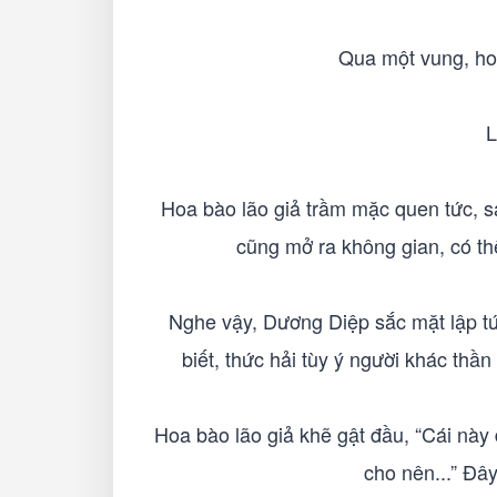
Qua một vung, hoa
L
Hoa bào lão giả trầm mặc quen tức, sa
cũng mở ra không gian, có th
Nghe vậy, Dương Diệp sắc mặt lập tứ
biết, thức hải tùy ý người khác thần
Hoa bào lão giả khẽ gật đầu, “Cái này để
cho nên...” Đâ