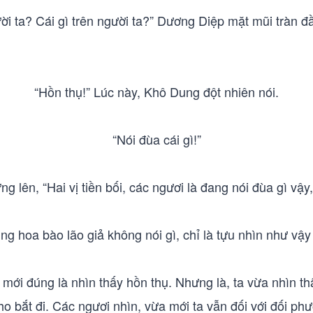
ời ta? Cái gì trên người ta?” Dương Diệp mặt mũi tràn đ
“Hồn thụ!” Lúc này, Khô Dung đột nhiên nói.
“Nói đùa cái gì!”
 lên, “Hai vị tiền bối, các ngươi là đang nói đùa gì vậy
g hoa bào lão giả không nói gì, chỉ là tựu nhìn như vậ
ừa mới đúng là nhìn thấy hồn thụ. Nhưng là, ta vừa nhìn t
cho bắt đi. Các ngươi nhìn, vừa mới ta vẫn đối với đối ph