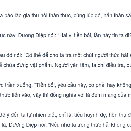
 bào lão giả thu hồi thần thức, cùng lúc đó, hắn thần sắ
úc này, Dương Diệp nói: “Hai vị tiền bối, lần này tin ta đi
u đó nói: “Có thể để cho ta tra một chút ngươi thức hải s
ể chứa đựng vật phẩm. Ngươi yên tâm, ta chỉ điều tra, q
c trầm xuống, “Tiền bối, yêu cầu này, có phải hay khôn
 thức tiến vào, vậy thì đồng nghĩa với là đem mạng của m
 ý đến ta tự nhiên biết, chỉ là, tiểu huynh đệ, hồn thụ đ
y là, Dương Diệp nói: “Nếu như ta trong thức hải không c