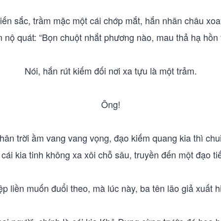
iến sắc, trầm mặc một cái chớp mắt, hắn nhãn châu xo
 nộ quát: “Bọn chuột nhắt phương nào, mau thả hạ hồn 
Nói, hắn rút kiếm đối nơi xa tựu là một trảm.
Ông!
chân trời ầm vang vang vọng, đạo kiếm quang kia thì chui 
 cái kia tinh không xa xôi chỗ sâu, truyền đến một đạo ti
 liền muốn đuổi theo, mà lúc này, ba tên lão giả xuất 