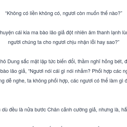
“Không có liền không có, ngươi còn muốn thế nào?”
uyện cái kia ma bào lão giả đột nhiên âm thanh lạnh lùng
người chúng ta cho ngươi chịu nhận lỗi hay sao?”
hô Dung sắc mặt lập tức biến đổi, thầm nghĩ hỏng bét, 
 bào lão giả, “Ngươi nói cái gì nói nhảm? Phối hợp các ng
g dễ nghe, ta không phối hợp, các ngươi có thể làm gì 
 dù đều là nửa bước Chân cảnh cường giả, nhưng là, hắn