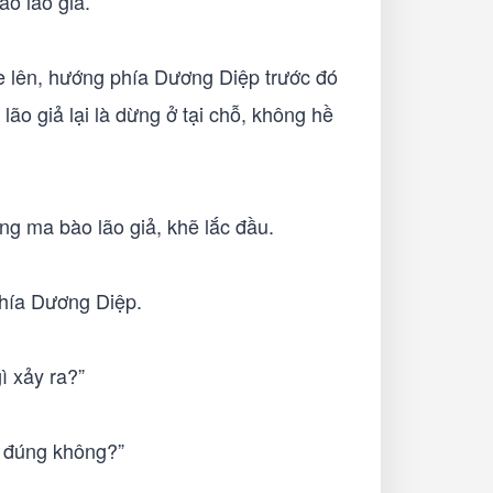
ào lão giả.
e lên, hướng phía Dương Diệp trước đó
ão giả lại là dừng ở tại chỗ, không hề
ùng ma bào lão giả, khẽ lắc đầu.
phía Dương Diệp.
ì xảy ra?”
, đúng không?”