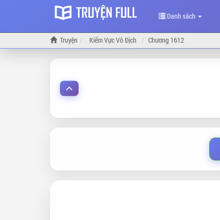
Danh sách
Truyện
Kiếm Vực Vô Địch
Chương 1612