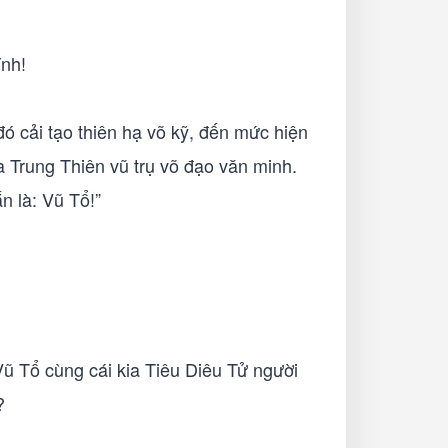
ĩnh!
đó cải tạo thiên hạ võ kỹ, đến mức hiện
hà Trung Thiên vũ trụ võ đạo văn minh.
n là: Vũ Tổ!”
 Vũ Tổ cùng cái kia Tiêu Diêu Tử người
?