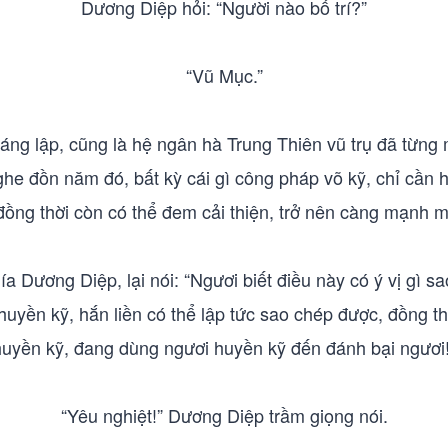
Dương Diệp hỏi: “Người nào bố trí?”
“Vũ Mục.”
áng lập, cũng là hệ ngân hà Trung Thiên vũ trụ đã từn
 nghe đồn năm đó, bất kỳ cái gì công pháp võ kỹ, chỉ cần h
đồng thời còn có thể đem cải thiện, trở nên càng mạnh m
a Dương Diệp, lại nói: “Ngươi biết điều này có ý vị gì
a huyền kỹ, hắn liền có thể lập tức sao chép được, đồng th
huyền kỹ, đang dùng ngươi huyền kỹ đến đánh bại ngươi!
“Yêu nghiệt!” Dương Diệp trầm giọng nói.