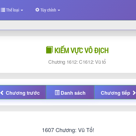
Thể loại
Tùy chỉnh
KIẾM VỰC VÔ ĐỊCH
Chương
1612: C1612: Vũ tổ
Chương
trước
Danh sách
Chương
tiếp
1607 Chương: Vũ Tổ!