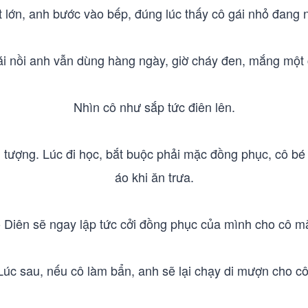
t lớn, anh bước vào bếp, đúng lúc thấy cô gái nhỏ đang n
 nồi anh vẫn dùng hàng ngày, giờ cháy đen, mắng một c
Nhìn cô như sắp tức điên lên.
 tượng. Lúc đi học, bắt buộc phải mặc đồng phục, cô bé
áo khi ăn trưa.
 Diên sẽ ngay lập tức cởi đồng phục của mình cho cô m
Lúc sau, nếu cô làm bẩn, anh sẽ lại chạy di mượn cho cô