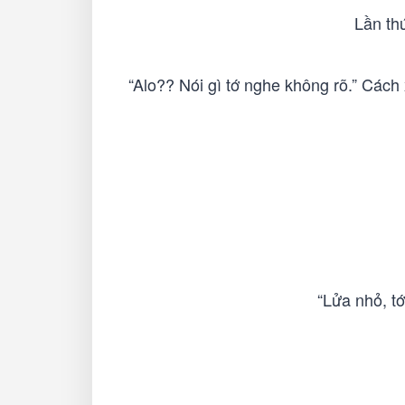
Lần th
“Alo?? Nói gì tớ nghe không rõ.” Cách 
“Lửa nhỏ, tớ