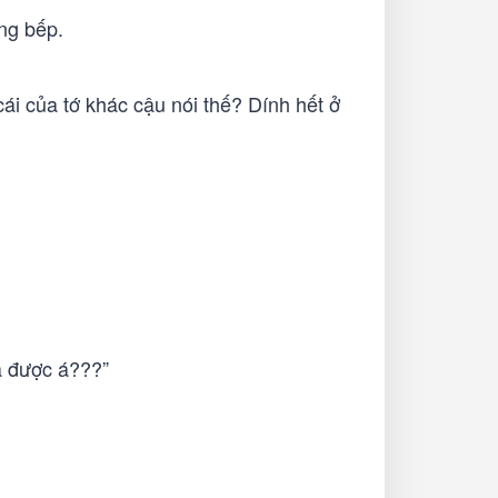
ng bếp.
cái của tớ khác cậu nói thế? Dính hết ở
là được á???”