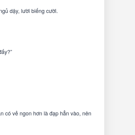
gủ dậy, lười biếng cười.
đấy?”
án có vẻ ngon hơn là đạp hẳn vào, nên