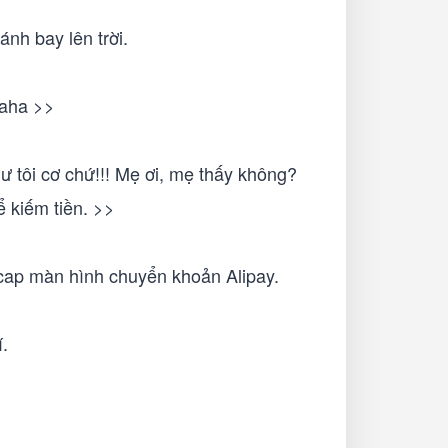
nh bay lên trời.
haha >>
hư tôi cơ chứ!!! Mẹ ơi, mẹ thấy không?
ể kiếm tiền. >>
 cap màn hình chuyển khoản Alipay.
.