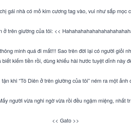
 chị gái nhà có mỏ kim cương tag vào, vui như sắp mọc cá
n ở trên giường của tôi: << Hahahahahahahahahahaha
 thông minh quá đi mất!!! Sao trên đời lại có người giỏi n
biết kiếm tiền rồi, dùng khiếu hài hước tuyệt dỉnh này đ
 tận khi “Tô Diên ở trên giường của tôi” ném ra một ảnh
Mấy người vừa nghi ngờ vừa rồi đều ngậm miệng, nhất trí
<< Gato >>