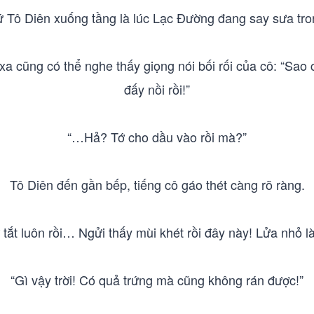
ứ Tô Diên xuống tầng là lúc Lạc Đường đang say sưa tro
xa cũng có thể nghe thấy giọng nói bối rối của cô: “Sao 
đấy nồi rồi!”
“…Hả? Tớ cho dầu vào rồi mà?”
Tô Diên đến gần bếp, tiếng cô gáo thét càng rõ ràng.
 tắt luôn rồi… Ngửi thấy mùi khét rồi đây này! Lửa nhỏ 
“Gì vậy trời! Có quả trứng mà cũng không rán được!”