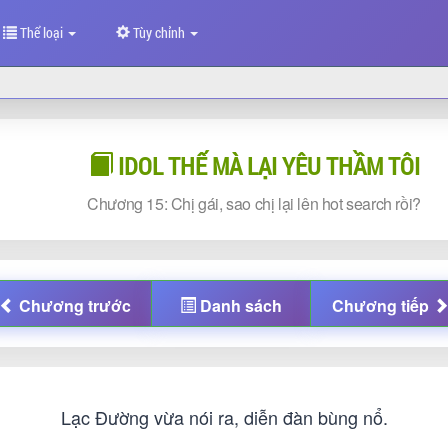
Thể loại
Tùy chỉnh
IDOL THẾ MÀ LẠI YÊU THẦM TÔI
Chương
15: Chị gái, sao chị lại lên hot search rồi?
Chương
trước
Danh sách
Chương
tiếp
Lạc Đường vừa nói ra, diễn đàn bùng nổ.