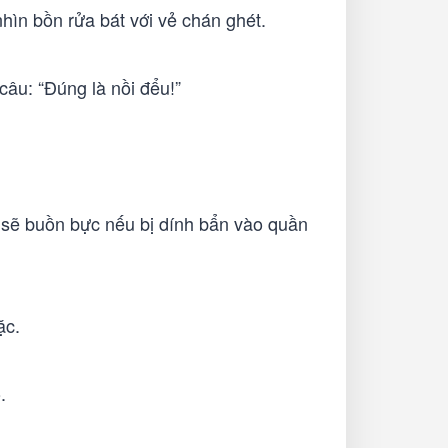
hìn bồn rửa bát với vẻ chán ghét.
âu: “Đúng là nồi đểu!”
 sẽ buồn bực nếu bị dính bẩn vào quần
ặc.
.