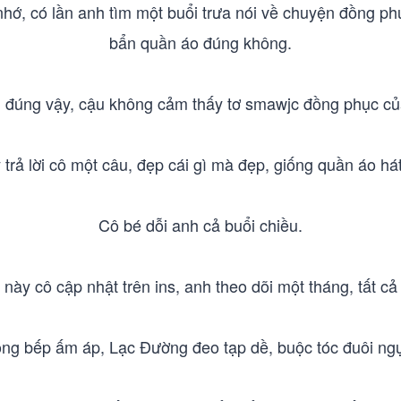
nhớ, có lần anh tìm một buổi trưa nói về chuyện đồng ph
bẩn quần áo đúng không.
 đúng vậy, cậu không cảm thấy tơ smawjc đồng phục củ
 trả lời cô một câu, đẹp cái gì mà đẹp, giống quần áo hát
Cô bé dỗi anh cả buổi chiều.
 này cô cập nhật trên ins, anh theo dõi một tháng, tất cả
ng bếp ấm áp, Lạc Đường đeo tạp dề, buộc tóc đuôi ngự