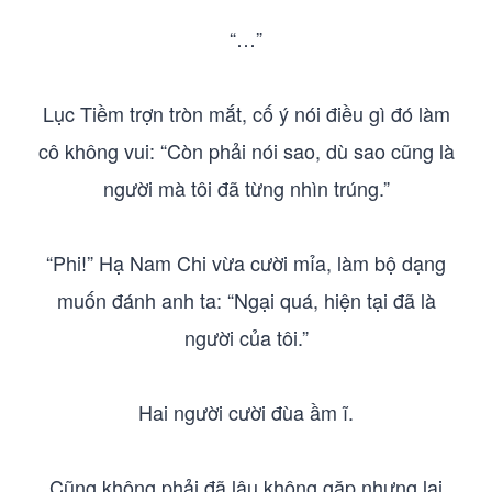
“…”
Lục Tiềm trợn tròn mắt, cố ý nói điều gì đó làm
cô không vui: “Còn phải nói sao, dù sao cũng là
người mà tôi đã từng nhìn trúng.”
“Phi!” Hạ Nam Chi vừa cười mỉa, làm bộ dạng
muốn đánh anh ta: “Ngại quá, hiện tại đã là
người của tôi.”
Hai người cười đùa ầm ĩ.
Cũng không phải đã lâu không gặp nhưng lại