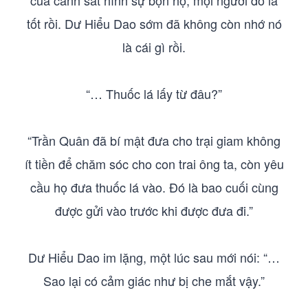
của cảnh sát hình sự bọn họ, mọi người đỗ là
tốt rồi. Dư Hiểu Dao sớm đã không còn nhớ nó
là cái gì rồi.
“… Thuốc lá lấy từ đâu?”
“Trần Quân đã bí mật đưa cho trại giam không
ít tiền để chăm sóc cho con trai ông ta, còn yêu
cầu họ đưa thuốc lá vào. Đó là bao cuối cùng
được gửi vào trước khi được đưa đi.”
Dư Hiểu Dao im lặng, một lúc sau mới nói: “…
Sao lại có cảm giác như bị che mắt vậy.”