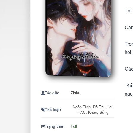
Tôi 
Cam
Tro
hỏi
Các 
"Kiề
Tác giả:
Zhihu
ngu
Ngôn Tình
,
Đô Thị
,
Hài
Thể loại:
Bố 
Hước
,
Khác
,
Sủng
Trạng thái:
Full
"Nế