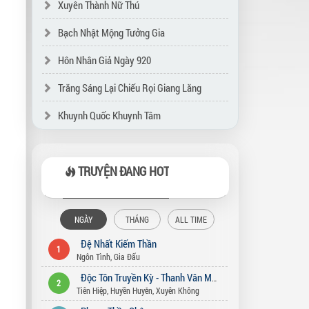
Xuyên Thành Nữ Thú
Bạch Nhật Mộng Tưởng Gia
Hôn Nhân Giả Ngày 920
Trăng Sáng Lại Chiếu Rọi Giang Lăng
Khuynh Quốc Khuynh Tâm
TRUYỆN ĐANG HOT
NGÀY
THÁNG
ALL TIME
Đệ Nhất Kiếm Thần
1
Ngôn Tình
,
Gia Đấu
Độc Tôn Truyền Kỳ - Thanh Vân Môn
2
Tiên Hiệp
,
Huyền Huyễn
,
Xuyên Không