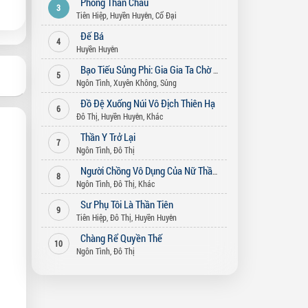
Phong Thần Châu
3
Tiên Hiệp
,
Huyền Huyễn
,
Cổ Đại
Đế Bá
4
Huyền Huyễn
Bạo Tiếu Sủng Phi: Gia Gia Ta Chờ Ngươi Bỏ Vợ (Song Thế Sủng Phi)
5
Ngôn Tình
,
Xuyên Không
,
Sủng
Đồ Đệ Xuống Núi Vô Địch Thiên Hạ
6
Đô Thị
,
Huyền Huyễn
,
Khác
Thần Y Trở Lại
7
Ngôn Tình
,
Đô Thị
Người Chồng Vô Dụng Của Nữ Thần
8
Ngôn Tình
,
Đô Thị
,
Khác
Sư Phụ Tôi Là Thần Tiên
9
Tiên Hiệp
,
Đô Thị
,
Huyền Huyễn
Chàng Rể Quyền Thế
10
Ngôn Tình
,
Đô Thị