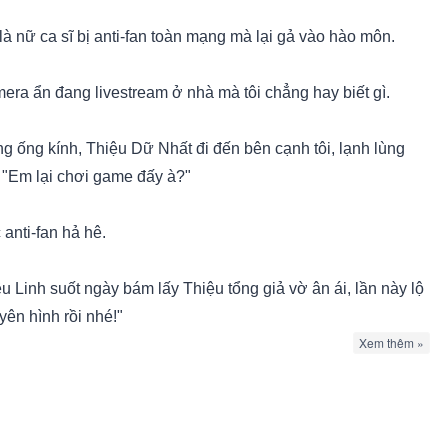
là nữ ca sĩ bị anti-fan toàn mạng mà lại gả vào hào môn.
era ẩn đang livestream ở nhà mà tôi chẳng hay biết gì.
ng ống kính, Thiệu Dữ Nhất đi đến bên cạnh tôi, lạnh lùng
: "Em lại chơi game đấy à?"
anti-fan hả hê.
u Linh suốt ngày bám lấy Thiệu tổng giả vờ ân ái, lần này lộ
yên hình rồi nhé!"
Xem thêm »
mẹ chồng và em chồng cũng lạnh lùng đứng nhìn.
u A Dữ thật sự không thích cô ta thì đừng làm khó nhau