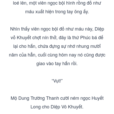
loé lên, một viên ngọc bội hình rồng đỏ như
máu xuất hiện trong tay õng ấy.
Nhìn thấy viên ngọc bội đỏ như máu này, Diệp
vỏ Khuyết chợt nín thở, đây là thứ Phúc bá đế
lại cho hắn, chứa đựng sự nhớ nhung mườỉ
năm của hẳn, cuối cùng hôm nay nó cũng được
giao vào tay hắn rồi.
“Vụt!”
Mộ Dung Trường Thanh cười ném ngọc Huyết
Long cho Diệp Vô Khuyết.