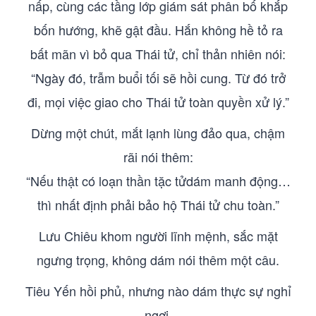
nấp, cùng các tầng lớp giám sát phân bố khắp
bốn hướng, khẽ gật đầu. Hắn không hề tỏ ra
bất mãn vì bỏ qua Thái tử, chỉ thản nhiên nói:
“Ngày đó, trẫm buổi tối sẽ hồi cung. Từ đó trở
đi, mọi việc giao cho Thái tử toàn quyền xử lý.”
Dừng một chút, mắt lạnh lùng đảo qua, chậm
rãi nói thêm:
“Nếu thật có loạn thần tặc tửdám manh động…
thì nhất định phải bảo hộ Thái tử chu toàn.”
Lưu Chiêu khom người lĩnh mệnh, sắc mặt
ngưng trọng, không dám nói thêm một câu.
Tiêu Yến hồi phủ, nhưng nào dám thực sự nghỉ
ngơi.