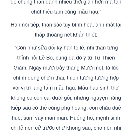
để chúng thần dành nhiều thời gian hơn mà tận
chút hiếu tâm cùng mẫu hậu.”
Hắn nói tiếp, thần sắc tuy bình hòa, ánh mắt lại
thấp thoáng nét khẩn thiết:
“Còn như sửa đổi kỳ hạn tế lễ, nhi thần từng
thỉnh hỏi Lễ Bộ, cũng đã dò ý từ Tư Thiên
Giám. Ngày mười bảy tháng Mười một, là lúc
chính đông chớm thai, thiên tượng tương hợp
với vị trí lăng tẩm mẫu hậu. Mẫu hậu sinh thời
không có con cái dưới gối, nhưng nguyện nàng
kiếp sau có thể cùng phụ hoàng, con cháu đuề
huề, sum vầy mãn mãn. Huống hồ, mệnh sinh
chi lễ nên cử trước chứ không sau, cho nên nhi