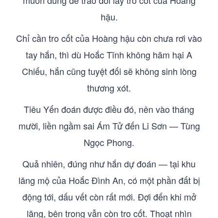
muốn dùng để trao đổi lấy tro cốt của Hoàng
hậu.
Chỉ cần tro cốt của Hoàng hậu còn chưa rơi vào
tay hắn, thì dù Hoắc Tĩnh không hãm hại A
Chiếu, hắn cũng tuyệt đối sẽ không sinh lòng
thương xót.
Tiêu Yến đoán được điều đó, nên vào tháng
mười, liền ngầm sai Ám Tử đến Li Sơn — Tùng
Ngọc Phong.
Quả nhiên, đúng như hắn dự đoán — tại khu
lăng mộ của Hoắc Đình An, có một phần đất bị
động tới, dấu vết còn rất mới. Đợi đến khi mở
lăng, bên trong vẫn còn tro cốt. Thoạt nhìn