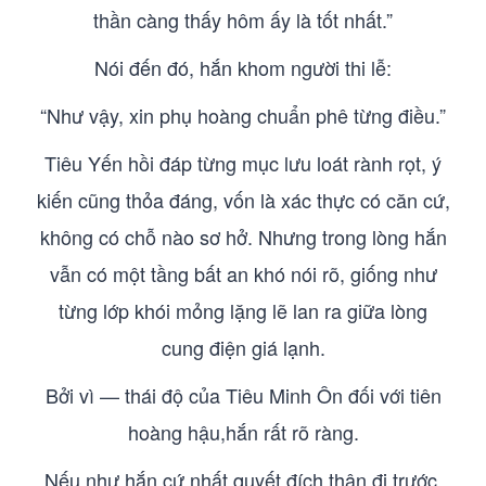
thần càng thấy hôm ấy là tốt nhất.”
Nói đến đó, hắn khom người thi lễ:
“Như vậy, xin phụ hoàng chuẩn phê từng điều.”
Tiêu Yến hồi đáp từng mục lưu loát rành rọt, ý
kiến cũng thỏa đáng, vốn là xác thực có căn cứ,
không có chỗ nào sơ hở. Nhưng trong lòng hắn
vẫn có một tầng bất an khó nói rõ, giống như
từng lớp khói mỏng lặng lẽ lan ra giữa lòng
cung điện giá lạnh.
Bởi vì — thái độ của Tiêu Minh Ôn đối với tiên
hoàng hậu,hắn rất rõ ràng.
Nếu như hắn cứ nhất quyết đích thân đi trước,