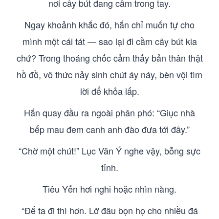
nơi cây bút đang cầm trong tay.
Ngay khoảnh khắc đó, hắn chỉ muốn tự cho
mình một cái tát — sao lại đi cầm cây bút kia
chứ? Trong thoáng chốc cảm thấy bản thân thật
hồ đồ, vô thức nảy sinh chút áy náy, bèn vội tìm
lời để khỏa lấp.
Hắn quay đầu ra ngoài phân phó: “Giục nhà
bếp mau đem canh anh đào đưa tới đây.”
“Chờ một chút!” Lục Vãn Ý nghe vậy, bỗng sực
tỉnh.
Tiêu Yến hơi nghi hoặc nhìn nàng.
“Để ta đi thì hơn. Lỡ đâu bọn họ cho nhiều đá