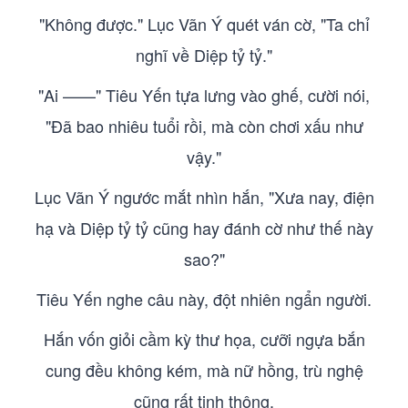
"Không được." Lục Vãn Ý quét ván cờ, "Ta chỉ
nghĩ về Diệp tỷ tỷ."
"Ai ——" Tiêu Yến tựa lưng vào ghế, cười nói,
"Đã bao nhiêu tuổi rồi, mà còn chơi xấu như
vậy."
Lục Vãn Ý ngước mắt nhìn hắn, "Xưa nay, điện
hạ và Diệp tỷ tỷ cũng hay đánh cờ như thế này
sao?"
Tiêu Yến nghe câu này, đột nhiên ngẩn người.
Hắn vốn giỏi cầm kỳ thư họa, cưỡi ngựa bắn
cung đều không kém, mà nữ hồng, trù nghệ
cũng rất tinh thông.