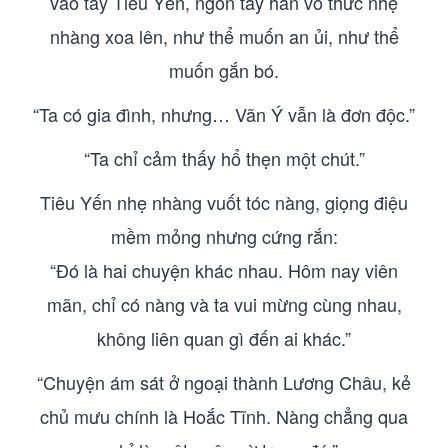
vào tay Tiêu Yến, ngón tay hắn vô thức nhẹ
nhàng xoa lên, như thể muốn an ủi, như thể
muốn gắn bó.
“Ta có gia đình, nhưng… Vãn Ý vẫn là đơn độc.”
“Ta chỉ cảm thấy hổ thẹn một chút.”
Tiêu Yến nhẹ nhàng vuốt tóc nàng, giọng điệu
mềm mỏng nhưng cứng rắn:
“Đó là hai chuyện khác nhau. Hôm nay viên
mãn, chỉ có nàng và ta vui mừng cùng nhau,
không liên quan gì đến ai khác.”
“Chuyện ám sát ở ngoại thành Lương Châu, kẻ
chủ mưu chính là Hoắc Tĩnh. Nàng chẳng qua