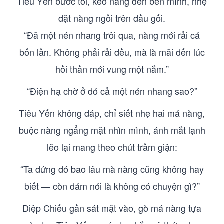
Tiêu Yến bước tới, kéo nàng đến bên mình, nhẹ
đặt nàng ngồi trên đầu gối.
“Đã một nén nhang trôi qua, nàng mới rải cá
bốn lần. Không phải rải đều, mà là mãi đến lúc
hồi thần mới vung một nắm.”
“Điện hạ chờ ở đó cả một nén nhang sao?”
Tiêu Yến không đáp, chỉ siết nhẹ hai má nàng,
buộc nàng ngẩng mặt nhìn mình, ánh mắt lạnh
lẽo lại mang theo chút trầm giận:
“Ta đứng đó bao lâu mà nàng cũng không hay
biết — còn dám nói là không có chuyện gì?”
Diệp Chiếu gần sát mặt vào, gò má nàng tựa