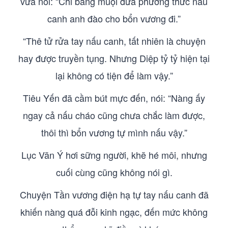
vừa nói: “Chi bằng muội đưa phương thức nấu
canh anh đào cho bổn vương đi.”
“Thê tử rửa tay nấu canh, tất nhiên là chuyện
hay được truyền tụng. Nhưng Diệp tỷ tỷ hiện tại
lại không có tiện để làm vậy.”
Tiêu Yến đã cầm bút mực đến, nói: “Nàng ấy
ngay cả nấu cháo cũng chưa chắc làm được,
thôi thì bổn vương tự mình nấu vậy.”
Lục Vãn Ý hơi sững người, khẽ hé môi, nhưng
cuối cùng cũng không nói gì.
Chuyện Tần vương điện hạ tự tay nấu canh đã
khiến nàng quá đỗi kinh ngạc, đến mức không