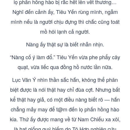
lọ phấn hồng hào bị rắc hết lên vết thương…
Nghĩ đến cảnh ấy, Tiêu Yến rùng mình, ngẫm
mình nếu là người chịu đựng thì chắc cũng toát
mồ hôi lạnh cả người.
Nàng ấy thật sự là biết nhẫn nhịn.
“Nàng cố ý làm đổ.” Tiêu Yến vừa phe phẩy cây
quạt, vừa liếc qua đồng hồ nước lần nữa.
Lục Vãn Ý nhìn thần sắc hắn, không thể phân
biệt được là nói thật hay chỉ đùa cợt. Nhưng bất
kể thật hay giả, có một điều nàng biết rõ — hắn
chẳng mảy may để t@m đến lọ phấn hồng hào
kia. Thứ ấy được mang về từ Nam Chiếu xa xôi,
là hạt giống quý hiếm do Tô Hợp nghiên cứu