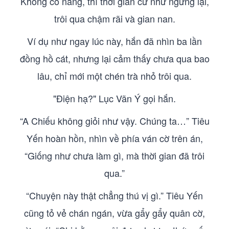
Không có nàng, thì thời gian cứ như ngừng lại,
trôi qua chậm rãi và gian nan.
Ví dụ như ngay lúc này, hắn đã nhìn ba lần
đồng hồ cát, nhưng lại cảm thấy chưa qua bao
lâu, chỉ mới một chén trà nhỏ trôi qua.
"Điện hạ?" Lục Vãn Ý gọi hắn.
“A Chiếu không giỏi như vậy. Chúng ta…” Tiêu
Yến hoàn hồn, nhìn về phía ván cờ trên án,
“Giống như chưa làm gì, mà thời gian đã trôi
qua.”
“Chuyện này thật chẳng thú vị gì.” Tiêu Yến
cũng tỏ vẻ chán ngán, vừa gẩy gẩy quân cờ,