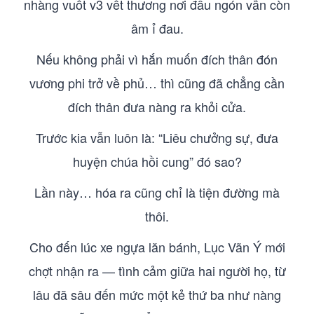
nhàng vuốt v3 vết thương nơi đầu ngón vẫn còn
âm ỉ đau.
Nếu không phải vì hắn muốn đích thân đón
vương phi trở về phủ… thì cũng đã chẳng cần
đích thân đưa nàng ra khỏi cửa.
Trước kia vẫn luôn là: “Liêu chưởng sự, đưa
huyện chúa hồi cung” đó sao?
Lần này… hóa ra cũng chỉ là tiện đường mà
thôi.
Cho đến lúc xe ngựa lăn bánh, Lục Vãn Ý mới
chợt nhận ra — tình cảm giữa hai người họ, từ
lâu đã sâu đến mức một kẻ thứ ba như nàng