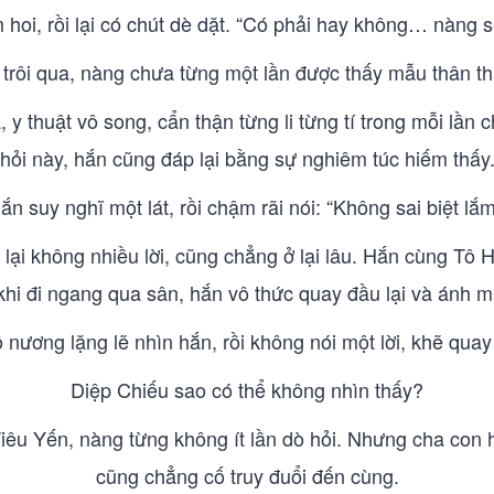
 hoi, rồi lại có chút dè dặt. “Có phải hay không… nàng 
 trôi qua, nàng chưa từng một lần được thấy mẫu thân t
y thuật vô song, cẩn thận từng li từng tí trong mỗi lần c
hỏi này, hắn cũng đáp lại bằng sự nghiêm túc hiếm thấy
ắn suy nghĩ một lát, rồi chậm rãi nói: “Không sai biệt lắm
 lại không nhiều lời, cũng chẳng ở lại lâu. Hắn cùng Tô
hi đi ngang qua sân, hắn vô thức quay đầu lại và ánh mắ
 nương lặng lẽ nhìn hắn, rồi không nói một lời, khẽ quay
Diệp Chiếu sao có thể không nhìn thấy?
iêu Yến, nàng từng không ít lần dò hỏi. Nhưng cha con 
cũng chẳng cố truy đuổi đến cùng.