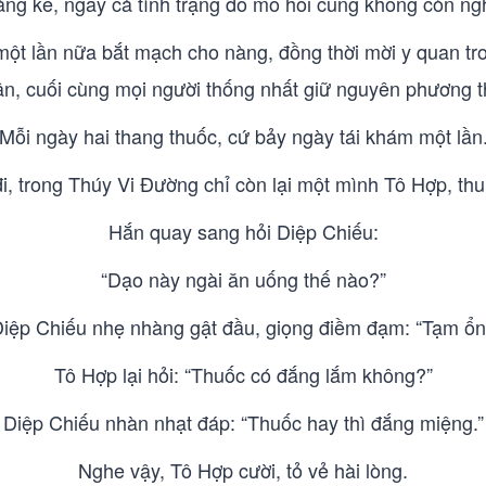
ng kể, ngay cả tình trạng đổ mồ hôi cũng không còn ng
t lần nữa bắt mạch cho nàng, đồng thời mời y quan tr
ận, cuối cùng mọi người thống nhất giữ nguyên phương th
Mỗi ngày hai thang thuốc, cứ bảy ngày tái khám một lần
đi, trong Thúy Vi Đường chỉ còn lại một mình Tô Hợp, thu 
Hắn quay sang hỏi Diệp Chiếu:
“Dạo này ngài ăn uống thế nào?”
iệp Chiếu nhẹ nhàng gật đầu, giọng điềm đạm: “Tạm ổn
Tô Hợp lại hỏi: “Thuốc có đắng lắm không?”
Diệp Chiếu nhàn nhạt đáp: “Thuốc hay thì đắng miệng.”
Nghe vậy, Tô Hợp cười, tỏ vẻ hài lòng.