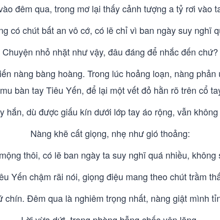
vào đêm qua, trong mơ lại thấy cảnh tượng a tỷ rơi vào ta
g có chút bất an vô cớ, có lẽ chỉ vì ban ngày suy nghĩ q
Chuyện nhỏ nhặt như vậy, đâu đáng để nhắc đến chứ?
iến nàng bàng hoàng. Trong lúc hoảng loạn, nàng phản ứn
mu bàn tay Tiêu Yến, để lại một vết đỏ hằn rõ trên cổ ta
 hắn, dù được giấu kín dưới lớp tay áo rộng, vẫn không
Nàng khẽ cất giọng, nhẹ như gió thoảng:
 mộng thôi, có lẽ ban ngày ta suy nghĩ quá nhiều, không 
êu Yến chậm rãi nói, giọng điệu mang theo chút trầm th
hứ chín. Đêm qua là nghiêm trọng nhất, nàng giật mình tỉ
Lời vừa dứt, trong phòng bỗng chốc yên lặng.