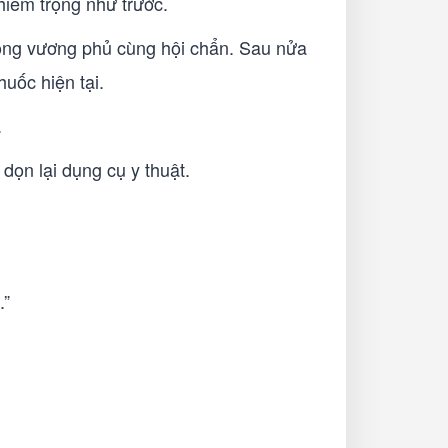
hiêm trọng như trước.
ong vương phủ cùng hội chẩn. Sau nửa
uốc hiện tại.
.
dọn lại dụng cụ y thuật.
.”