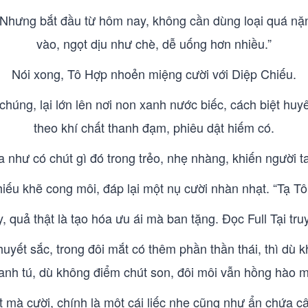
. Nhưng bắt đầu từ hôm nay, không cần dùng loại quá n
vào, ngọt dịu như chè, dễ uống hơn nhiều.”
Nói xong, Tô Hợp nhoẻn miệng cười với Diệp Chiếu.
úng, lại lớn lên nơi non xanh nước biếc, cách biệt huyê
theo khí chất thanh đạm, phiêu dật hiếm có.
ựa như có chút gì đó trong trẻo, nhẹ nhàng, khiến người 
iếu khẽ cong môi, đáp lại một nụ cười nhàn nhạt. “Tạ Tô 
, quả thật là tạo hóa ưu ái mà ban tặng. Đọc Full Tại truy
uyết sắc, trong đôi mắt có thêm phần thần thái, thì dù 
anh tú, dù không điểm chút son, đôi môi vẫn hồng hào 
 mà cười, chính là một cái liếc nhẹ cũng như ẩn chứa c