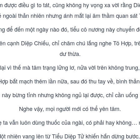
 được điều gì to tát, cũng không hy vọng xa vời rằng D
ẻ ngoài thản nhiên nhưng ánh mắt lại âm thầm quan sát 
ng để đến một ngày nào đó, tiểu cô nương này chuyển đến
n cạnh Diệp Chiếu, chỉ chăm chú lắng nghe Tô Hợp, tr
dư thừa.
lại vì thế mà tâm trạng lửng lơ, nửa vời trên không trun
Hợp bắt mạch thêm lần nữa, sau đó thu tay về, bình thản 
này bừng tỉnh nhưng không ngủ lại được, chỉ cần uống 
Nghe vậy, mọi người mới có thể yên tâm.
mẹ ta vẫn luôn dùng thuốc của ngài, có phải hay không…
i đột nhiên vang lên từ Tiểu Diệp Tử khiến hắn dừng bư