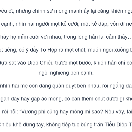
 yếu ớt, nhưng chính sự mong manh ấy lại càng khiến ngư
cạnh, nhìn hai người một kẻ cười, một kẻ đáp, vốn dĩ nên
thấy họ mỉm cười với nhau, trong lòng hắn lại cảm thấy…
t tiếng, cố ý đẩy Tô Hợp ra một chút, muốn ngồi xuống 
a sát vào Diệp Chiếu trước một bước, khiến hắn chỉ có 
ngồi nghiêng bên cạnh.
 nhìn hai mẹ con đang quấn quýt bên nhau, rồi ngẩng đầ
 gần đây hay gặp ác mộng, có cần thêm chút dược gì kh
t, rồi hỏi: “Vương phi cũng hay mộng mị sao? Nếu vậy, tạ
hiếu khẽ dừng tay, không tiếp tục búng trán Tiểu Diệp 