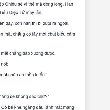
iệp Chiếu sẽ vì thế mà động lòng. Hắn
Tiểu Diệp Tử mấy lần.
 đây, còn hắn thì bị đuổi ra ngoài.
ên mặt chẳng có lấy một chút biểu cảm
g, mãi chẳng đáp xuống được.
nói:
một chén an thần là ổn.”
 nàng sẽ không sao chứ?”
ớc. Cô bé khẽ ngẩng đầu, ánh mắt mang