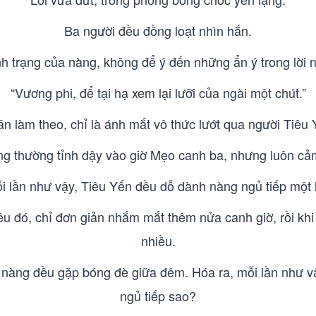
Ba người đều đồng loạt nhìn hắn.
h trạng của nàng, không để ý đến những ẩn ý trong lời nó
“Vương phi, để tại hạ xem lại lưỡi của ngài một chút.”
 làm theo, chỉ là ánh mắt vô thức lướt qua người Tiêu
ng thường tỉnh dậy vào giờ Mẹo canh ba, nhưng luôn cảm
i lần như vậy, Tiêu Yến đều dỗ dành nàng ngủ tiếp một l
 đó, chỉ đơn giản nhắm mắt thêm nửa canh giờ, rồi khi tỉn
nhiều.
 nàng đều gặp bóng đè giữa đêm. Hóa ra, mỗi lần như vậ
ngủ tiếp sao?