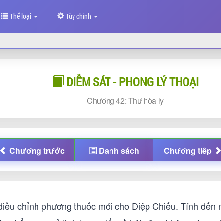
Thể loại
Tùy chỉnh
DIỄM SÁT - PHONG LÝ THOẠI
Chương
42: Thư hòa ly
Chương
trước
Danh sách
Chương
tiếp
điều chỉnh phương thuốc mới cho Diệp Chiếu. Tính đến n