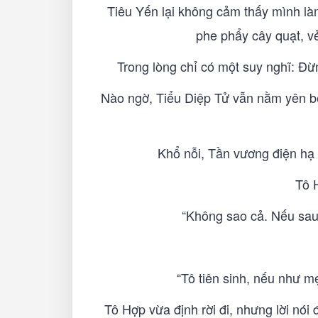
Tiêu Yến lại không cảm thấy mình làm
phe phẩy cây quạt, v
Trong lòng chỉ có một suy nghĩ: Đừ
Nào ngờ, Tiểu Diệp Tử vẫn nằm yên bê
Khổ nỗi, Tần vương điện hạ 
Tô 
“Không sao cả. Nếu sau 
“Tô tiên sinh, nếu như 
Tô Hợp vừa định rời đi, nhưng lời nó