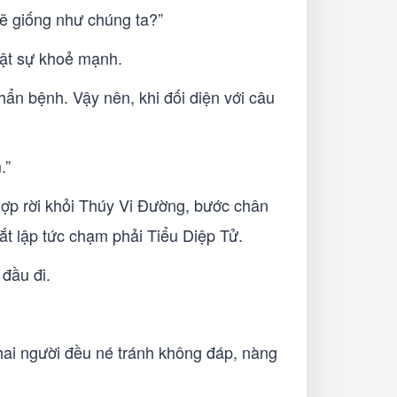
sẽ giống như chúng ta?”
hật sự khoẻ mạnh.
hẩn bệnh. Vậy nên, khi đối diện với câu
.
.”
 Hợp rời khỏi Thúy Vi Đường, bước chân
t lập tức chạm phải Tiểu Diệp Tử.
 đầu đi.
hai người đều né tránh không đáp, nàng