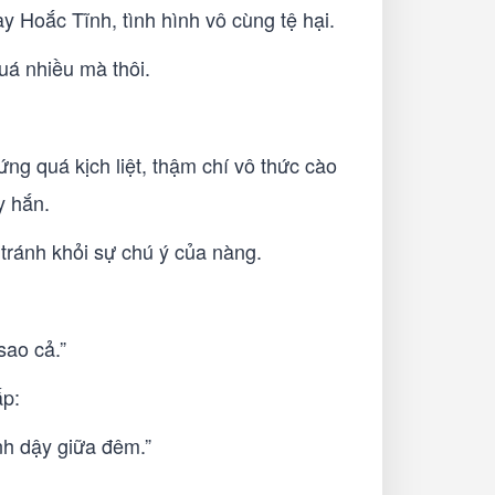
y Hoắc Tĩnh, tình hình vô cùng tệ hại.
uá nhiều mà thôi.
g quá kịch liệt, thậm chí vô thức cào
y hắn.
 tránh khỏi sự chú ý của nàng.
sao cả.”
ấp:
nh dậy giữa đêm.”