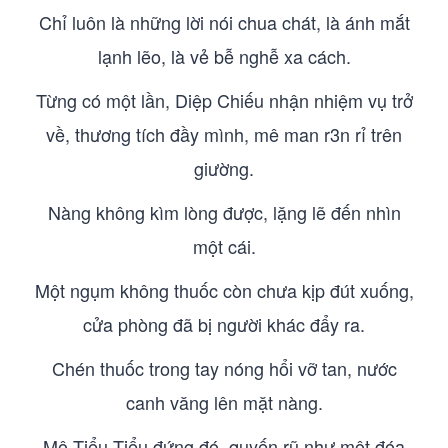
Chỉ luôn là những lời nói chua chát, là ánh mắt
lạnh lẽo, là vẻ bễ nghễ xa cách.
Từng có một lần, Diệp Chiếu nhận nhiệm vụ trở
về, thương tích đầy mình, mê man r3n rỉ trên
giường.
Nàng không kìm lòng được, lặng lẽ đến nhìn
một cái.
Một ngụm không thuốc còn chưa kịp đút xuống,
cửa phòng đã bị người khác đẩy ra.
Chén thuốc trong tay nóng hổi vỡ tan, nước
canh văng lên mặt nàng.
Mộ Tiểu Tiểu đứng đó, quyến rũ như một đóa