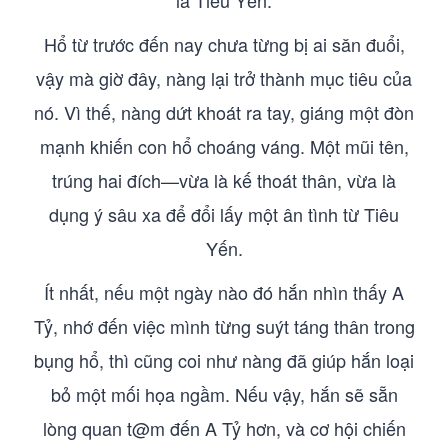
là Tiêu Yến.
Hổ từ trước đến nay chưa từng bị ai săn đuổi,
vậy mà giờ đây, nàng lại trở thành mục tiêu của
nó. Vì thế, nàng dứt khoát ra tay, giáng một đòn
mạnh khiến con hổ choáng váng. Một mũi tên,
trúng hai đích—vừa là kế thoát thân, vừa là
dụng ý sâu xa để đổi lấy một ân tình từ Tiêu
Yến.
Ít nhất, nếu một ngày nào đó hắn nhìn thấy A
Tỷ, nhớ đến việc mình từng suýt táng thân trong
bụng hổ, thì cũng coi như nàng đã giúp hắn loại
bỏ một mối họa ngầm. Nếu vậy, hắn sẽ sẵn
lòng quan t@m đến A Tỷ hơn, và cơ hội chiến