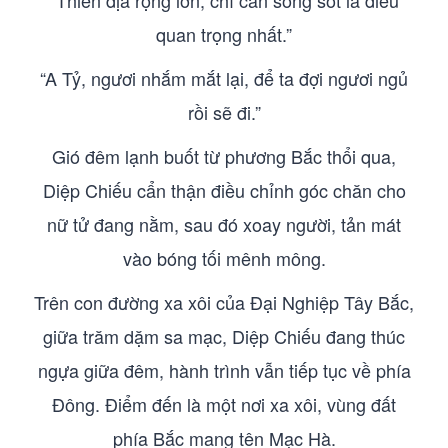
“Thiên địa rộng lớn, chỉ cần sống sót là điều
quan trọng nhất.”
“A Tỷ, ngươi nhắm mắt lại, để ta đợi ngươi ngủ
rồi sẽ đi.”
Gió đêm lạnh buốt từ phương Bắc thổi qua,
Diệp Chiếu cẩn thận điều chỉnh góc chăn cho
nữ tử đang nằm, sau đó xoay người, tản mát
vào bóng tối mênh mông.
Trên con đường xa xôi của Đại Nghiệp Tây Bắc,
giữa trăm dặm sa mạc, Diệp Chiếu đang thúc
ngựa giữa đêm, hành trình vẫn tiếp tục về phía
Đông. Điểm đến là một nơi xa xôi, vùng đất
phía Bắc mang tên Mạc Hà.