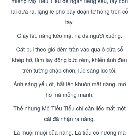
miệng Mộ Tiểu Tiểu để ngăn tiếng kêu, tay còn
lại đưa ra, lặng lẽ phô bày đoạn tơ hồng trên cổ
tay.
Giây lát, nàng kéo mặt nạ da người xuống.
Cát bụi theo gió đêm tràn vào qua ô cửa sổ
khép hờ, làm lay động bức rèm, khiến ánh đèn
trên tường chập chờn, lúc sáng lúc tối.
Ánh sáng yếu ớt, hắt lên khuôn mặt nàng, mơ
hồ mà mỏng manh.
Thế nhưng Mộ Tiểu Tiểu chỉ cần liếc mắt một
cái đã nhận ra nàng.
Là muội muội của nàng. Là tiểu cô nương mà