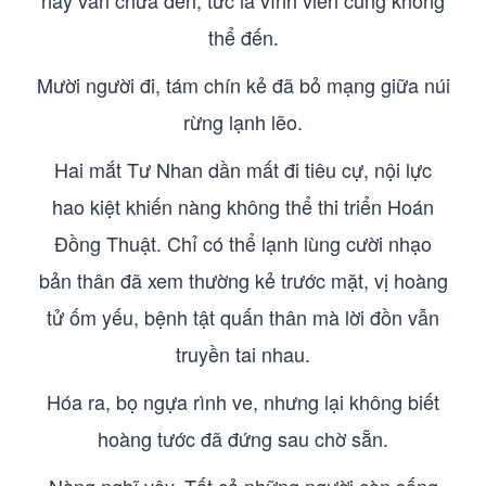
này vẫn chưa đến, tức là vĩnh viễn cũng không
thể đến.
Mười người đi, tám chín kẻ đã bỏ mạng giữa núi
rừng lạnh lẽo.
Hai mắt Tư Nhan dần mất đi tiêu cự, nội lực
hao kiệt khiến nàng không thể thi triển Hoán
Đồng Thuật. Chỉ có thể lạnh lùng cười nhạo
bản thân đã xem thường kẻ trước mặt, vị hoàng
tử ốm yếu, bệnh tật quấn thân mà lời đồn vẫn
truyền tai nhau.
Hóa ra, bọ ngựa rình ve, nhưng lại không biết
hoàng tước đã đứng sau chờ sẵn.