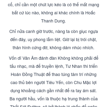
cổ, chỉ cần một chút lực kéo là có thể mất mạng
bất cứ lúc nào, không ai khác chính là Hoắc
Thanh Dung.
Chỉ nửa canh giờ trước, nàng ta còn giục ngựa
đến đây, uy phong lẫm liệt. Giờ lại bị trói chặt,
thân hình cứng đờ, không dám nhúc nhích.
Vốn dĩ Văn Âm đánh đàn Không không phải để
tấu nhạc, mà để truyền lệnh, Tư Nhan thi triển
Hoán Đồng Thuật để thao túng tâm trí những
cao thủ bên người Tiêu Yến, còn Chu Mặc lợi
dụng khoảng cách gần nhất để ra tay ám sát.
Ba người hầu, vốn là thuộc hạ trung thành của
Thất Sát Đường, sẽ trở thành lá chắn để ngăn