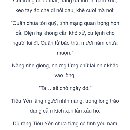
Chỉ trong chớp mắt, nàng đã thu lại cảm xúc,
kéo tay áo che đi nỗi đau, khẽ cười mà nói:
"Quận chúa tôn quý, tính mạng quan trọng hơn
cả. Điện hạ không cần khó xử, cứ lệnh cho
người lui đi. Quân tử báo thù, mười năm chưa
muộn."
Nàng nhẹ giọng, nhưng từng chữ lại như khắc
vào lòng.
"Ta… sẽ chờ ngày đó."
Tiêu Yến lặng người nhìn nàng, trong lòng trào
dâng cảm kích xen lẫn xấu hổ.
Dù rằng Tiêu Yến chưa từng có tình yêu nam