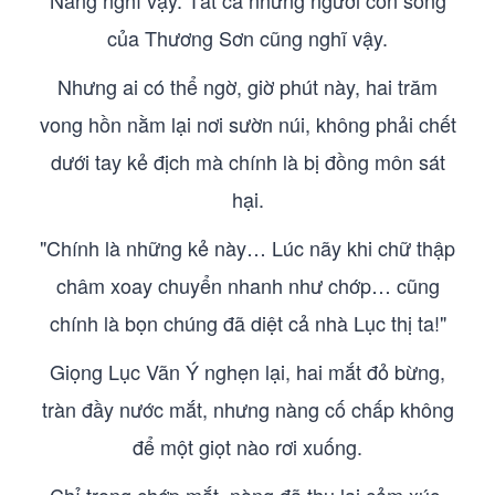
Nàng nghĩ vậy. Tất cả những người còn sống
của Thương Sơn cũng nghĩ vậy.
Nhưng ai có thể ngờ, giờ phút này, hai trăm
vong hồn nằm lại nơi sườn núi, không phải chết
dưới tay kẻ địch mà chính là bị đồng môn sát
hại.
"Chính là những kẻ này… Lúc nãy khi chữ thập
châm xoay chuyển nhanh như chớp… cũng
chính là bọn chúng đã diệt cả nhà Lục thị ta!"
Giọng Lục Vãn Ý nghẹn lại, hai mắt đỏ bừng,
tràn đầy nước mắt, nhưng nàng cố chấp không
để một giọt nào rơi xuống.