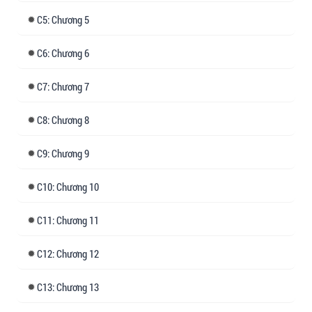
Tin nhắn vừa gửi, đối phương đã trả lời ngay:
5: Chương 5
"Có luôn, chị ơi."
6: Chương 6
7: Chương 7
8: Chương 8
9: Chương 9
10: Chương 10
11: Chương 11
12: Chương 12
13: Chương 13