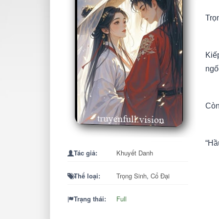
Trọn
Kiế
ngố
Còn
“Hầ
Tác giả:
Khuyết Danh
Thể loại:
Trọng Sinh
,
Cổ Đại
Kiế
thầ
Trạng thái:
Full