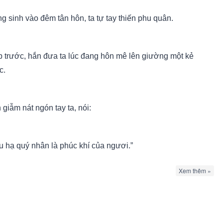
g sinh vào đêm tân hôn, ta tự tay thiến phu quân.
p trước, hắn đưa ta lúc đang hôn mê lên giường một kẻ
c.
 giẫm nát ngón tay ta, nói:
u hạ quý nhân là phúc khí của ngươi.”
Xem thêm »
p này, khi cầm giá nến đ.â.m vào háng hắn, ta mỉm cười thì
m bên tai hắn: