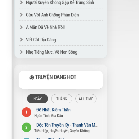
Người Xuyên Không Gặp Kẻ Trùng Sinh
Cứu Vớt Anh Chồng Phản Diện
A Mãn Đã Về Nhà Rồi!
Vết Cắt Dịu Dàng
Nhẹ Tiếng Mực, Vẽ Non Sông
TRUYỆN ĐANG HOT
NGÀY
THÁNG
ALL TIME
Đệ Nhất Kiếm Thần
1
Ngôn Tình
,
Gia Đấu
Độc Tôn Truyền Kỳ - Thanh Vân Môn
2
Tiên Hiệp
,
Huyền Huyễn
,
Xuyên Không