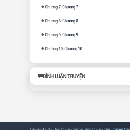
Chương
7: Chương 7
Chương
8: Chương 8
Chương
9: Chương 9
Chương
10: Chương 10
BÌNH LUẬN TRUYỆN
Truyện Full
-
Đọc truyện
online,
đọc truyện
chữ,
truyện hay