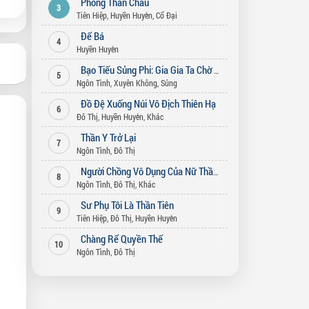
Phong Thần Châu
3
Tiên Hiệp
,
Huyền Huyễn
,
Cổ Đại
Đế Bá
4
Huyền Huyễn
Bạo Tiếu Sủng Phi: Gia Gia Ta Chờ Ngươi Bỏ Vợ (Song Thế Sủng Phi)
5
Ngôn Tình
,
Xuyên Không
,
Sủng
Đồ Đệ Xuống Núi Vô Địch Thiên Hạ
6
Đô Thị
,
Huyền Huyễn
,
Khác
Thần Y Trở Lại
7
Ngôn Tình
,
Đô Thị
Người Chồng Vô Dụng Của Nữ Thần
8
Ngôn Tình
,
Đô Thị
,
Khác
Sư Phụ Tôi Là Thần Tiên
9
Tiên Hiệp
,
Đô Thị
,
Huyền Huyễn
Chàng Rể Quyền Thế
10
Ngôn Tình
,
Đô Thị