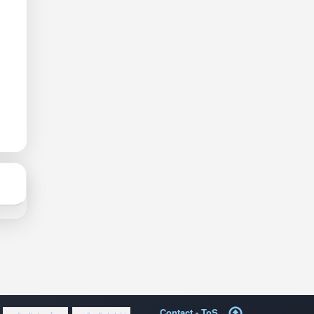
Contact
-
ToS