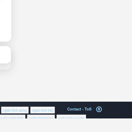
Contact
-
ToS
ngôn tình sủng
ngôn tình hài
ruyện ngôn tình
ngôn tình hoàn
ngôn tình ngược
hiếu nhi