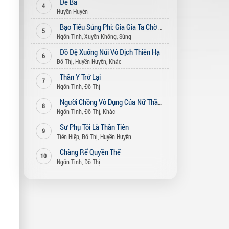
Đế Bá
4
Huyền Huyễn
Bạo Tiếu Sủng Phi: Gia Gia Ta Chờ Ngươi Bỏ Vợ (Song Thế Sủng Phi)
5
Ngôn Tình
,
Xuyên Không
,
Sủng
Đồ Đệ Xuống Núi Vô Địch Thiên Hạ
6
Đô Thị
,
Huyền Huyễn
,
Khác
Thần Y Trở Lại
7
Ngôn Tình
,
Đô Thị
Người Chồng Vô Dụng Của Nữ Thần
8
Ngôn Tình
,
Đô Thị
,
Khác
Sư Phụ Tôi Là Thần Tiên
9
Tiên Hiệp
,
Đô Thị
,
Huyền Huyễn
Chàng Rể Quyền Thế
10
Ngôn Tình
,
Đô Thị