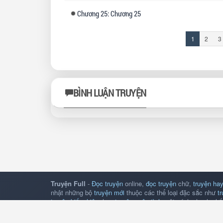
Chương
25: Chương 25
(đang
1
2
3
xem)
BÌNH LUẬN TRUYỆN
Truyện Full
-
Đọc truyện
online,
đọc truyện
chữ,
truyện hay
nhật những bộ
truyện mới
thuộc các thể loại đặc sắc như
t
truyện kiếm hiệp
, hay
truyện ngôn tình
một cách nhanh nhất.
bị như di động và máy tính bảng.