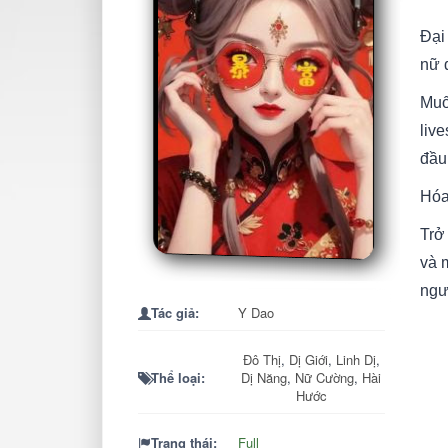
Đại 
nữ 
Muố
live
đầu 
Hóa
Trở 
và 
ngư
Tác giả:
Y Dao
Đô Thị
,
Dị Giới
,
Linh Dị
,
Thể loại:
Dị Năng
,
Nữ Cường
,
Hài
Hước
Trạng thái:
Full