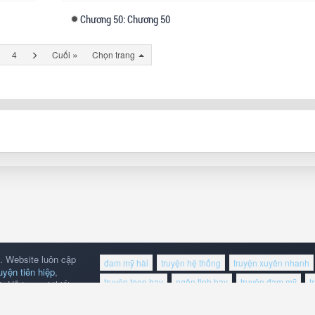
Chương
50: Chương 50
»
Trang
4
Cuối
Chọn trang
tiếp
. Website luôn cập
đam mỹ hài
truyện hệ thống
truyện xuyên nhanh
ruyện tiên hiệp
,
truyện teen hay
ngôn tình hay
truyện đam mỹ
t
 Hỗ trợ mọi thiết
truyện kiếm hiệp hay
truyện tiên hiệp hay
truyện t