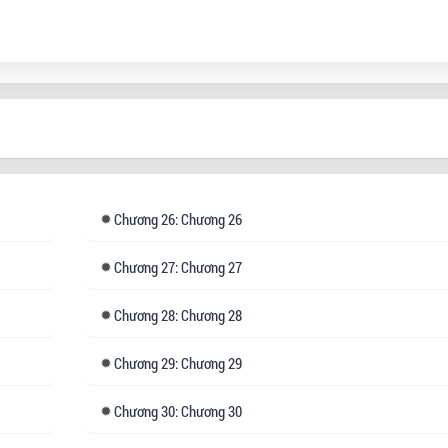
đáng yêu đấy.”
“Còn em gái à… Không sao, em rất tốt.”
ên kim giả cứng đờ. Ba anh trai trợn mắt. Mới về nhà chưa
 lâu, sao em gái lại có vẻ… không được bình thường?
ng bao lâu sau—
nh trai quỳ gối trước mặt cô, vẻ mặt hoảng loạn: “Em gái,
Chương
26: Chương 26
 mạng!”
Kiến Mộc nhàn nhạt đáp: “Không rảnh, còn bận đi cứu chồng
Chương
27: Chương 27
g lai.”
Chương
28: Chương 28
 là… cô nên trị bệnh "dính người" của Yến Đông Nhạc thế
 đây? Hay là… quăng thẳng xuống giường rồi tính tiếp?
Chương
29: Chương 29
Chương
30: Chương 30