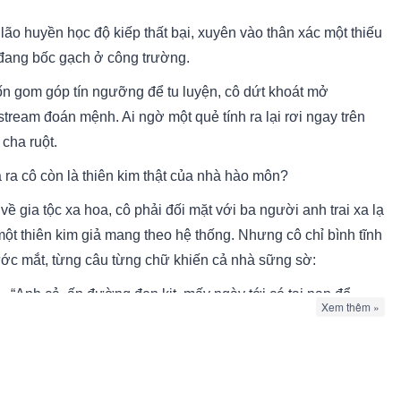
lão huyền học độ kiếp thất bại, xuyên vào thân xác một thiếu
đang bốc gạch ở công trường.
n gom góp tín ngưỡng để tu luyện, cô dứt khoát mở
stream đoán mệnh. Ai ngờ một quẻ tính ra lại rơi ngay trên
cha ruột.
 ra cô còn là thiên kim thật của nhà hào môn?
về gia tộc xa hoa, cô phải đối mặt với ba người anh trai xa lạ
một thiên kim giả mang theo hệ thống. Nhưng cô chỉ bình tĩnh
ớc mắt, từng câu từng chữ khiến cả nhà sững sờ:
“Anh cả, ấn đường đen kịt, mấy ngày tới có tai nạn đổ
Xem thêm »
máu.”
“Anh hai, anh vướng phải mối tình xui xẻo, nếu không dứt
ra kịp thời, sẽ thân bại danh liệt, thậm chí tàn tật.”
“Anh ba… Ồ? Thứ nhỏ xíu bám trên đầu anh trông cũng