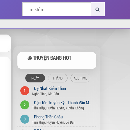
TRUYỆN ĐANG HOT
NGÀY
THÁNG
ALL TIME
Đệ Nhất Kiếm Thần
1
Ngôn Tình
,
Gia Đấu
Độc Tôn Truyền Kỳ - Thanh Vân Môn
2
Tiên Hiệp
,
Huyền Huyễn
,
Xuyên Không
Phong Thần Châu
3
Tiên Hiệp
,
Huyền Huyễn
,
Cổ Đại