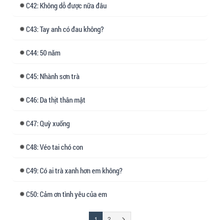
42: Không dỗ được nữa đâu
43: Tay anh có đau không?
44: 50 năm
45: Nhành sơn trà
46: Da thịt thân mật
47: Quỳ xuống
48: Véo tai chó con
49: Có ai trà xanh hơn em không?
50: Cảm ơn tình yêu của em
(đang
Trang
1
2