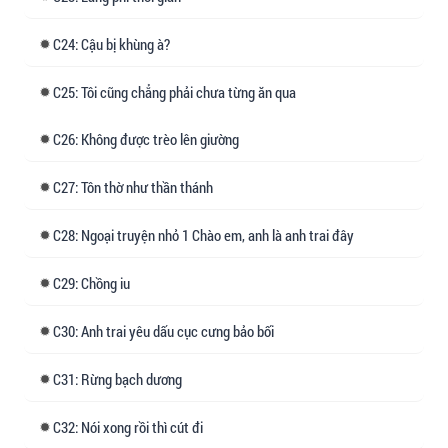
"Em vẫn yêu anh."
24: Cậu bị khùng à?
---
25: Tôi cũng chẳng phải chưa từng ăn qua
Lưu ý của tác giả:
26: Không được trèo lên giường
- Côn trùng phake, anh công em thụ cách nhau 7
tuổi.
27: Tôn thờ như thần thánh
- Không cùng sổ hộ khẩu.
28: Ngoại truyện nhỏ 1 Chào em, anh là anh trai đây
- Thụ là người nước ngoài, nhưng hai người
vẫn là anh em. =w
29: Chồng iu
[Anh trai kính yêu, tôi nguyện quỳ phục dưới
30: Anh trai yêu dấu cục cưng bảo bối
chân ngài, hôn lên mặt đất, tựa như ôm trọn
lấy thần linh.]
31: Rừng bạch dương
Tên của công (周珞石) được lấy cảm hứng từ
32: Nói xong rồi thì cút đi
một câu trong "Đạo Đức Kinh" - "Thị cố bất dục