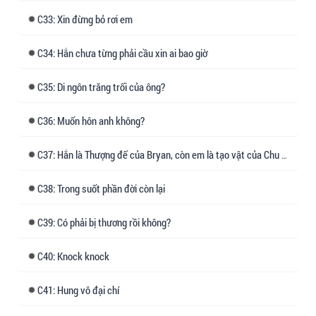
lục lục như ngọc, lạc lạc như thạch" (是故不欲碌
33: Xin đừng bỏ rơi em
碌如玉，珞珞如石). Ngụ ý đừng trân quý dễ vỡ
như ngọc, mà hãy kiên cường bền bỉ tựa đá.
34: Hắn chưa từng phải cầu xin ai bao giờ
Lưu ý: Thụ là người nước ngoài, nói chuyện
35: Di ngôn trăng trối của ông?
như GG dịch. Bản raw đã "lậm QT" sẵn, không
phải editor cố tình để vậy. Vì Bryan không nói
36: Muốn hôn anh không?
tiếng Trung lưu loát, ngắc ngứ nên thoại của
37: Hắn là Thượng đế của Bryan, còn em là tạo vật của Chu Lạc Thạch.
cháu sẽ bị nhiều dấu phẩy.
- 🐾 là các chương quá khứ,🍮là hiện tại
38: Trong suốt phần đời còn lại
39: Có phải bị thương rồi không?
40: Knock knock
41: Hung vô đại chí