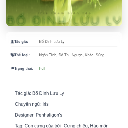
Tác giả:
Bố Đinh Lưu Ly
Thể loại:
Ngôn Tình
,
Đô Thị
,
Ngược
,
Khác
,
Sủng
Trạng thái:
Full
Tác giả: Bố Đinh Lưu Ly
Chuyển ngữ: Iris
Designer: Penhaligon's
Tag: Con cưng của trời, Cưng chiều, Hào môn