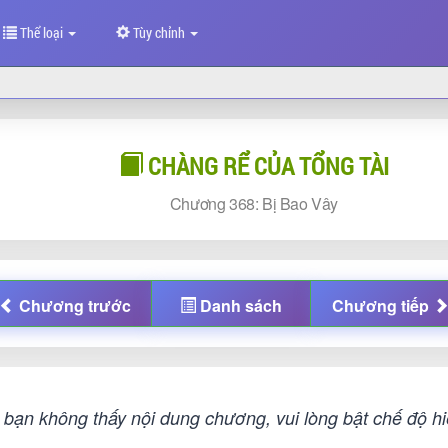
Thể loại
Tùy chỉnh
CHÀNG RỂ CỦA TỔNG TÀI
Chương
368: Bị Bao Vây
Chương
trước
Danh sách
Chương
tiếp
bạn không thấy nội dung chương, vui lòng bật chế độ hiệ