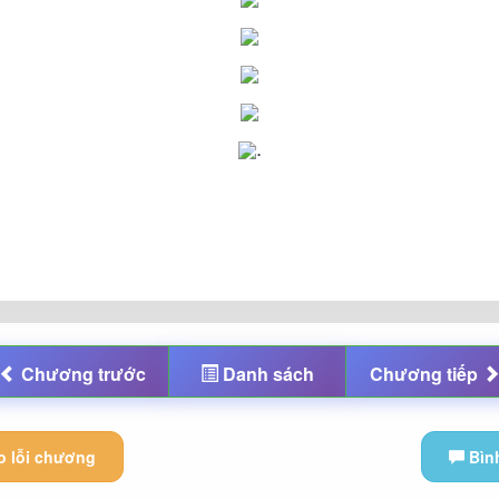
.
Chương
trước
Danh sách
Chương
tiếp
 lỗi chương
Bìn