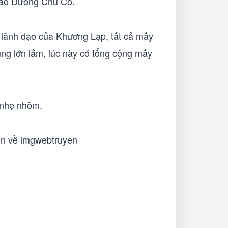
cáo Đường Chủ Cố.
 lãnh đạo của Khương Lạp, tất cả mấy
ng lớn lắm, lúc này có tổng cộng mấy
 nhẹ nhõm.
còn về imgwebtruyen