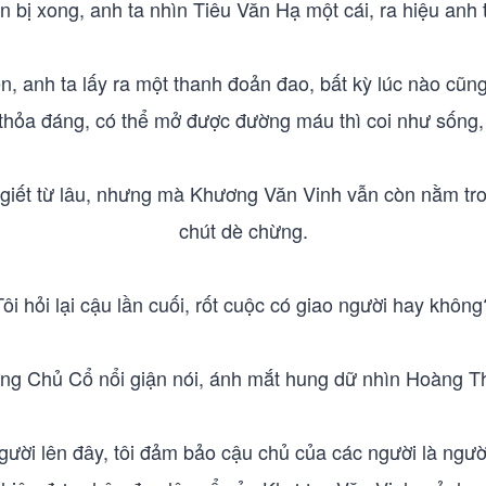
bị xong, anh ta nhìn Tiêu Văn Hạ một cái, ra hiệu anh 
, anh ta lấy ra một thanh đoản đao, bất kỳ lúc nào cũng
 thỏa đáng, có thể mở được đường máu thì coi như sống, 
iết từ lâu, nhưng mà Khương Văn Vinh vẫn còn nằm tron
chút dè chừng.
Tôi hỏi lại cậu lần cuối, rốt cuộc có giao người hay không
ng Chủ Cổ nổi giận nói, ánh mắt hung dữ nhìn Hoàng Th
người lên đây, tôi đảm bảo cậu chủ của các người là người