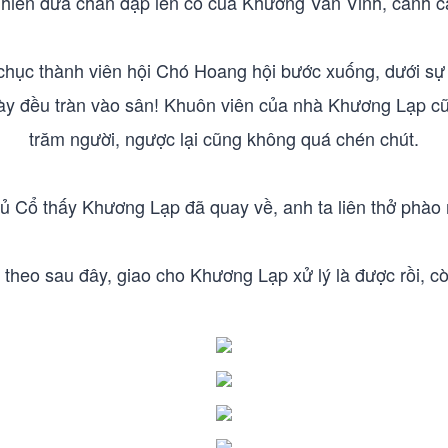
nhiên đưa chân đạp lên cổ của Khương Văn Vinh, cảnh 
chục thành viên hội Chó Hoang hội bước xuống, dưới sự
ày đều tràn vào sân! Khuôn viên của nhà Khương Lạp cũ
trăm người, ngược lại cũng không quá chén chút.
 Cổ thấy Khương Lạp đã quay về, anh ta liên thở phào
theo sau đây, giao cho Khương Lạp xử lý là được rồi, 