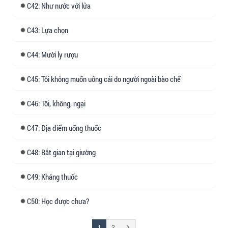
42: Như nước với lửa
43: Lựa chọn
44: Mười ly rượu
45: Tôi không muốn uống cái do người ngoài bào chế
46: Tôi, không, ngại
47: Địa điểm uống thuốc
48: Bắt gian tại giường
49: Kháng thuốc
50: Học được chưa?
(đang
Trang
1
2