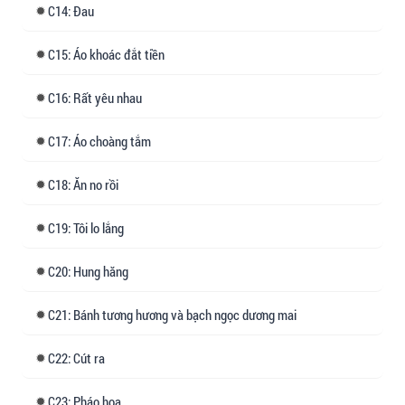
14: Đau
15: Áo khoác đắt tiền
16: Rất yêu nhau
17: Áo choàng tắm
18: Ăn no rồi
19: Tôi lo lắng
20: Hung hăng
21: Bánh tương hương và bạch ngọc dương mai
22: Cút ra
23: Pháo hoa