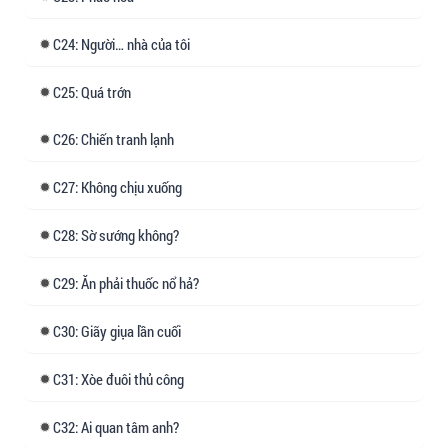
24: Người… nhà của tôi
25: Quá trớn
26: Chiến tranh lạnh
27: Không chịu xuống
28: Sờ sướng không?
29: Ăn phải thuốc nổ hả?
30: Giãy giụa lần cuối
31: Xòe đuôi thủ công
32: Ai quan tâm anh?