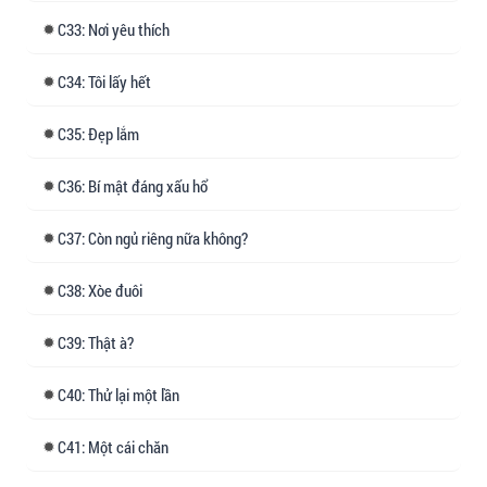
33: Nơi yêu thích
34: Tôi lấy hết
35: Đẹp lắm
36: Bí mật đáng xấu hổ
37: Còn ngủ riêng nữa không?
38: Xòe đuôi
39: Thật à?
40: Thử lại một lần
41: Một cái chăn