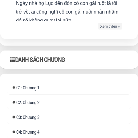
Ngày nhà họ Lục đến đón cô con gái ruột là tôi
trở về, ai cũng nghĩ cô con gái nuôi nhận nhầm
đó sẽ không quay lại nữa.
Xem thêm »
Nhưng mà… cô ấy thật sự quay lại.
DANH SÁCH CHƯƠNG
Tay còn cầm theo quyển 《Cẩm nang nuôi heo
khoa học》.
1: Chương 1
Còn tôi thì đút tay vào túi quần, bước chậm rãi
2: Chương 2
lên xe.
3: Chương 3
Anh cả nhà họ Lục một tổng tài lạnh lùng đang
4: Chương 4