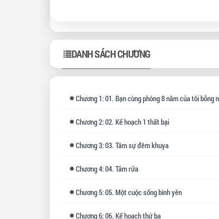
.......
(Cự
Việ
DANH SÁCH CHƯƠNG
.......
Góc
(*Bạ
Chương
1: 01. Bạn cùng phòng 8 năm của tôi bỗng nhiên trở thà
.......
Chương
2: 02. Kế hoạch 1 thất bại
Rev
Chương
3: 03. Tâm sự đêm khuya
Hế 
Lại 
Chương
4: 04. Tắm rửa
hàn
Chương
5: 05. Một cuộc sống bình yên
com
Khá
Chương
6: 06. Kế hoạch thứ ba