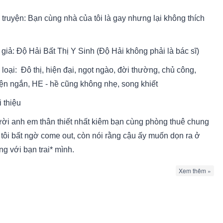
 truyện: Bạn cùng nhà của tôi là gay nhưng lại không thích
 giả: Độ Hải Bất Thị Y Sinh (Độ Hải không phải là bác sĩ)
loại: Đô thị, hiện đại, ngọt ngào, đời thường, chủ công,
yện ngắn, HE - hề cũng không nhẹ, song khiết
 thiệu
ời anh em thân thiết nhất kiêm bạn cùng phòng thuê chung
 tôi bất ngờ come out, còn nói rằng cậu ấy muốn dọn ra ở
g với bạn trai* mình.
 còn lời hứa "cùng nhau FA đến già" thì sao?
Xem thêm »
n Khải Thành (công): "Tuyệt đối không để vợ chạy mất!"
iệt Trạch (thụ): "Tôi là bố cậu đấy!"