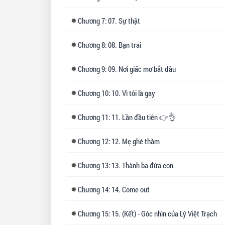
Gia
này
Chương
7: 07. Sự thật
nghe
Chương
8: 08. Bạn trai
Tóm 
ngo
Chương
9: 09. Nơi giấc mơ bắt đầu
ngư
Chương
10: 10. Vì tôi là gay
Vậy
Chương
11: 11. Lần đầu tiên 👉👌
Chương
12: 12. Mẹ ghé thăm
Chương
13: 13. Thành ba đứa con
Chương
14: 14. Come out
Chương
15: 15. (Kết) - Góc nhìn của Lý Việt Trạch