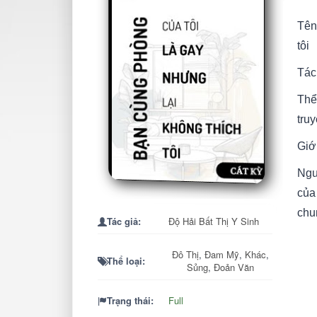
Tên
tôi
Tác
Thể 
tru
Giới
Ngư
của
chun
Tác giả:
Độ Hải Bất Thị Y Sinh
Vậy
Đô Thị
,
Đam Mỹ
,
Khác
,
Thể loại:
Sủng
,
Đoản Văn
Trầ
Lý V
Trạng thái:
Full