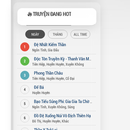
TRUYỆN ĐANG HOT
NGÀY
THÁNG
ALL TIME
Đệ Nhất Kiếm Thần
1
Ngôn Tình
,
Gia Đấu
Độc Tôn Truyền Kỳ - Thanh Vân Môn
2
Tiên Hiệp
,
Huyền Huyễn
,
Xuyên Không
Phong Thần Châu
3
Tiên Hiệp
,
Huyền Huyễn
,
Cổ Đại
Đế Bá
4
Huyền Huyễn
Bạo Tiếu Sủng Phi: Gia Gia Ta Chờ Ngươi Bỏ Vợ (Song Thế Sủng Phi)
5
Ngôn Tình
,
Xuyên Không
,
Sủng
Đồ Đệ Xuống Núi Vô Địch Thiên Hạ
6
Đô Thị
,
Huyền Huyễn
,
Khác
Thần Y Trở Lại