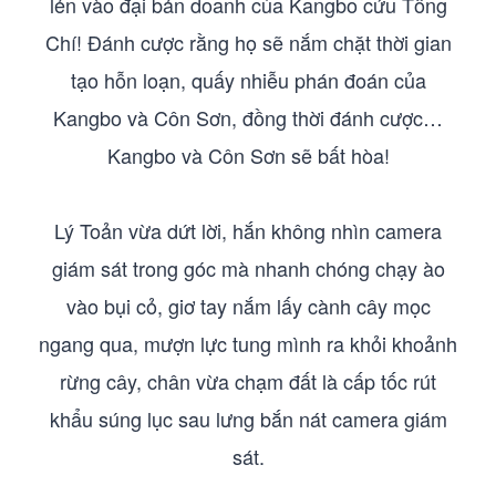
lẻn vào đại bản doanh của Kangbo cứu Tống
Chí! Đánh cược rằng họ sẽ nắm chặt thời gian
tạo hỗn loạn, quấy nhiễu phán đoán của
Kangbo và Côn Sơn, đồng thời đánh cược…
Kangbo và Côn Sơn sẽ bất hòa!
Lý Toản vừa dứt lời, hắn không nhìn camera
giám sát trong góc mà nhanh chóng chạy ào
vào bụi cỏ, giơ tay nắm lấy cành cây mọc
ngang qua, mượn lực tung mình ra khỏi khoảnh
rừng cây, chân vừa chạm đất là cấp tốc rút
khẩu súng lục sau lưng bắn nát camera giám
sát.