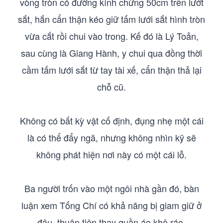
vòng tròn có đường kính chừng 50cm trên lướt
sắt, hắn cẩn thận kéo giữ tấm lưới sắt hình tròn
vừa cắt rồi chui vào trong. Kế đó là Lý Toản,
sau cùng là Giang Hành, y chui qua đồng thời
cầm tấm lưới sắt từ tay tài xế, cẩn thận thả lại
chỗ cũ.
Không có bất kỳ vật cố định, đụng nhẹ một cái
là có thể đẩy ngã, nhưng không nhìn kỹ sẽ
không phát hiện nơi này có một cái lỗ.
Ba người trốn vào một ngôi nhà gần đó, bàn
luận xem Tống Chí có khả năng bị giam giữ ở
đâu, thuận tiện thay quần áo khô ráo.