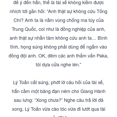
để ý đến hắn, thế là tài xế không kiềm được
nhích tới gần hỏi: “Anh thật sự không cứu Tống
Chí? Anh ta là nằm vùng chống ma túy của
Trung Quốc, coi như là đồng nghiệp của anh,
anh thật sự nhẫn tâm không cứu anh ta… Bình
tĩnh, họng súng không phải dùng để ngắm vào
đồng đội anh. OK, đêm các anh thẩm vấn Paka,
tôi dựa cửa nghe lén.”
Lý Toản cất súng, phớt lờ câu hỏi của tài xế,
hắn cầm một băng đạn ném cho Giang Hành
sau lưng: “Xong chưa?” Nghe câu trả lời đã
xong, Lý Toản vừa cào tóc vừa đi lướt qua tài